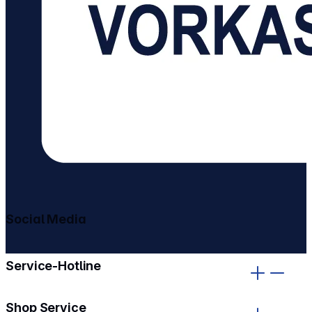
Social Media
gehe zu facebook
gehe zu instagram
Service-Hotline
Shop Service