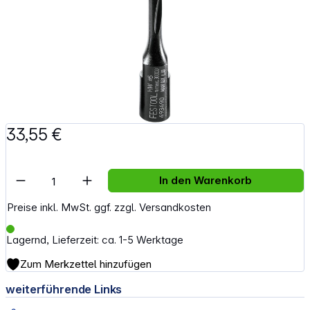
33,55 €
Artikel Anzahl: Gib den gewünschten Wert e
In den Warenkorb
Preise inkl. MwSt. ggf. zzgl. Versandkosten
Lagernd, Lieferzeit: ca. 1-5 Werktage
Zum Merkzettel hinzufügen
weiterführende Links