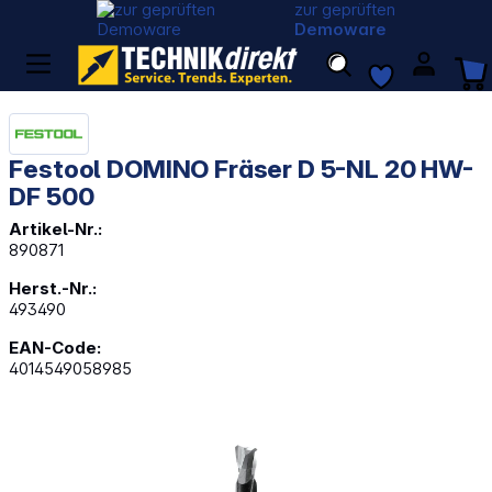
zur geprüften
Demoware
Festool DOMINO Fräser D 5-NL 20 HW-
DF 500
Artikel-Nr.:
890871
Herst.-Nr.:
493490
EAN-Code:
4014549058985
Bildergalerie überspringen