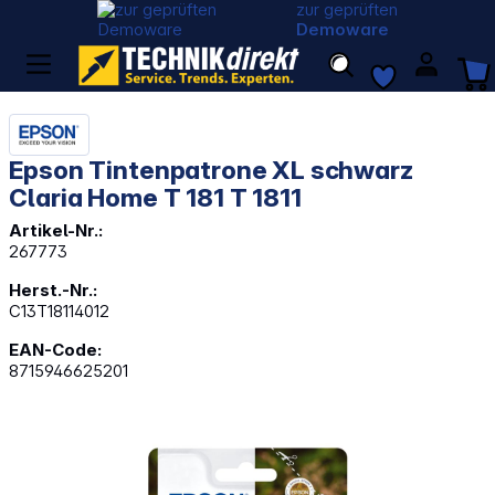
zur geprüften
Demoware
Epson Tintenpatrone XL schwarz
Claria Home T 181 T 1811
Artikel-Nr.:
267773
Herst.-Nr.:
C13T18114012
EAN-Code:
8715946625201
Bildergalerie überspringen