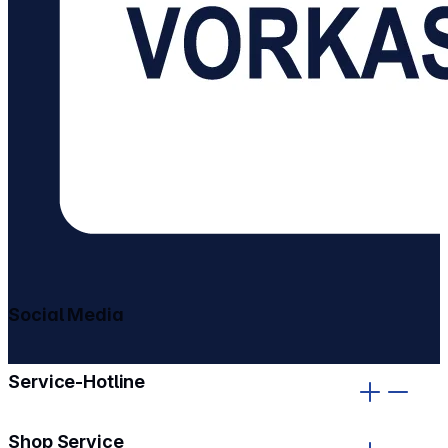
Social Media
gehe zu facebook
gehe zu instagram
Service-Hotline
Shop Service