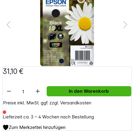
31,10 €
Artikel Anzahl: Gib den gewünschten Wert e
In den Warenkorb
Preise inkl. MwSt. ggf. zzgl. Versandkosten
Lieferzeit ca. 3 – 4 Wochen nach Bestellung
Zum Merkzettel hinzufügen