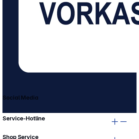
Social Media
gehe zu facebook
gehe zu instagram
Service-Hotline
Shop Service