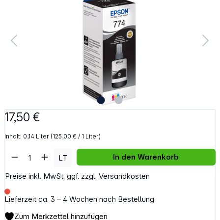
17,50 €
Inhalt:
0,14 Liter
(125,00 € / 1 Liter)
Artikel Anzahl: Gib den gewünschten Wert e
In den Warenkorb
LT
Preise inkl. MwSt. ggf. zzgl. Versandkosten
Lieferzeit ca. 3 – 4 Wochen nach Bestellung
Zum Merkzettel hinzufügen