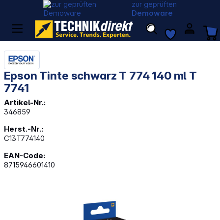
zur geprüften
Demoware
Epson Tinte schwarz T 774 140 ml T
7741
Artikel-Nr.:
346859
Herst.-Nr.:
C13T774140
EAN-Code:
8715946601410
Bildergalerie überspringen