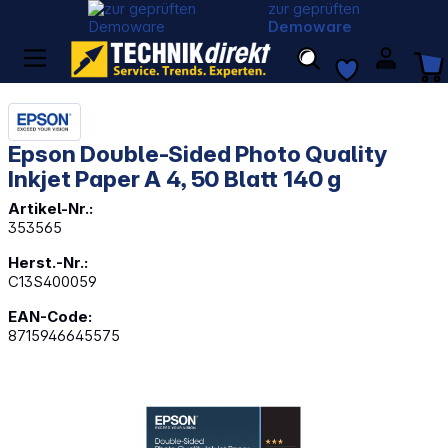
zur geprüften
Demoware
Epson Double-Sided Photo Quality
Inkjet Paper A 4, 50 Blatt 140 g
Artikel-Nr.:
353565
Herst.-Nr.:
C13S400059
EAN-Code:
8715946645575
Bildergalerie überspringen