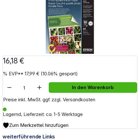
16,18 €
%
EVP**
17,99 €
(10.06% gespart)
Artikel Anzahl: Gib den gewünschten Wert e
In den Warenkorb
Preise inkl. MwSt. ggf. zzgl. Versandkosten
Lagernd, Lieferzeit: ca. 1-5 Werktage
Zum Merkzettel hinzufügen
weiterführende Links