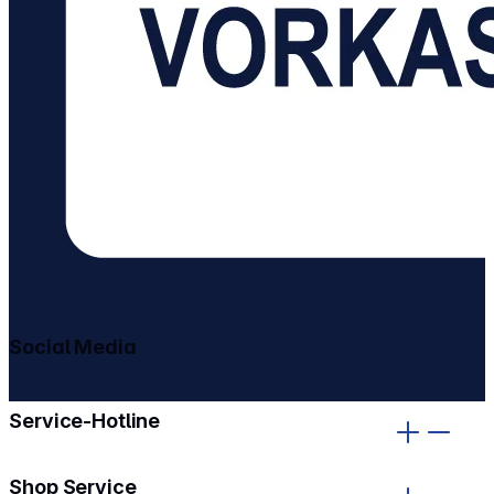
Social Media
gehe zu facebook
gehe zu instagram
Service-Hotline
Shop Service