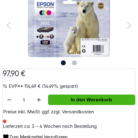
97,90 €
%
EVP**
114,49 €
(14.49% gespart)
Artikel Anzahl: Gib den gewünschten Wert e
In den Warenkorb
Preise inkl. MwSt. ggf. zzgl. Versandkosten
Lieferzeit ca. 3 – 4 Wochen nach Bestellung
Zum Merkzettel hinzufügen