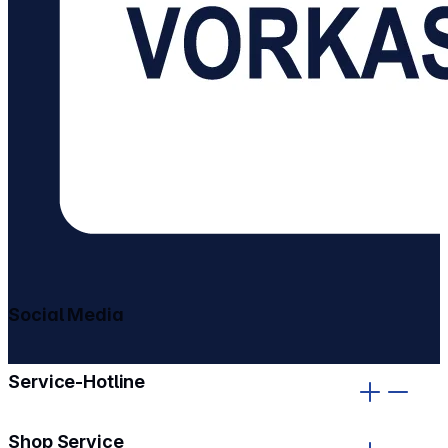
Social Media
gehe zu facebook
gehe zu instagram
Service-Hotline
Shop Service