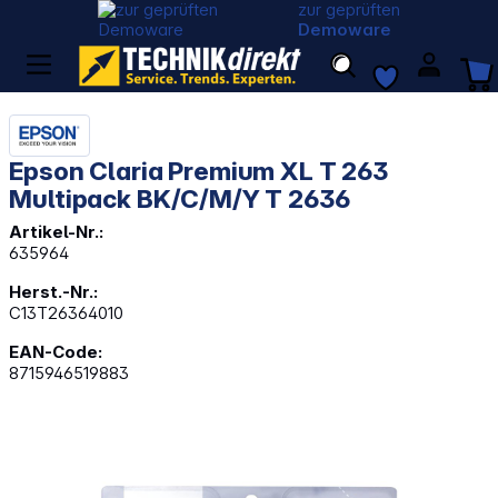
zur geprüften
Demoware
Epson Claria Premium XL T 263
Multipack BK/C/M/Y T 2636
Artikel-Nr.:
635964
Herst.-Nr.:
C13T26364010
EAN-Code:
8715946519883
Bildergalerie überspringen