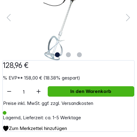
128,96 €
%
EVP**
158,00 €
(18.38% gespart)
Artikel Anzahl: Gib den gewünschten Wert e
In den Warenkorb
Preise inkl. MwSt. ggf. zzgl. Versandkosten
Lagernd, Lieferzeit: ca. 1-5 Werktage
Zum Merkzettel hinzufügen