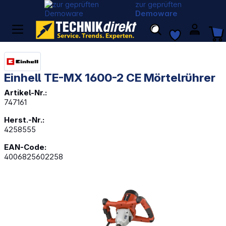
zur geprüften
Demoware
Einhell TE-MX 1600-2 CE Mörtelrührer
Artikel-Nr.:
747161
Herst.-Nr.:
4258555
EAN-Code:
4006825602258
Bildergalerie überspringen