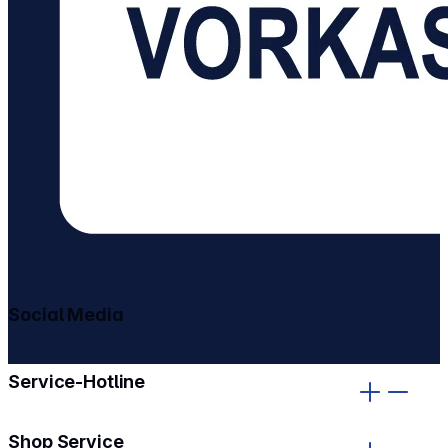
Social Media
gehe zu facebook
gehe zu instagram
Service-Hotline
Shop Service