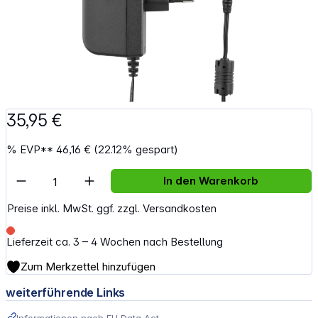
35,95 €
%
EVP**
46,16 €
(22.12% gespart)
Artikel Anzahl: Gib den gewünschten Wert e
In den Warenkorb
Preise inkl. MwSt. ggf. zzgl. Versandkosten
Lieferzeit ca. 3 – 4 Wochen nach Bestellung
Zum Merkzettel hinzufügen
weiterführende Links
Informationen nach EU Data Act