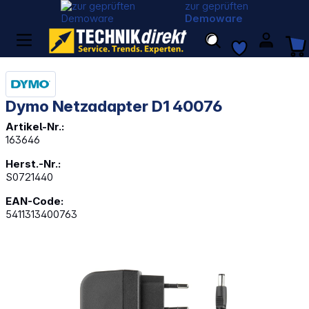
zur geprüften
Demoware
Dymo Netzadapter D1 40076
Artikel-Nr.:
163646
Herst.-Nr.:
S0721440
EAN-Code:
5411313400763
Bildergalerie überspringen