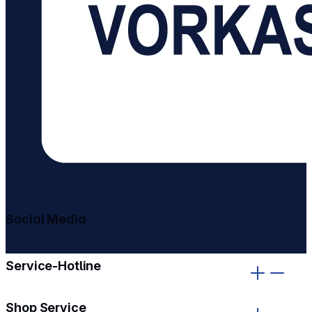
Social Media
gehe zu facebook
gehe zu instagram
Service-Hotline
Shop Service