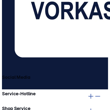
Social Media
gehe zu facebook
gehe zu instagram
Service-Hotline
Shop Service