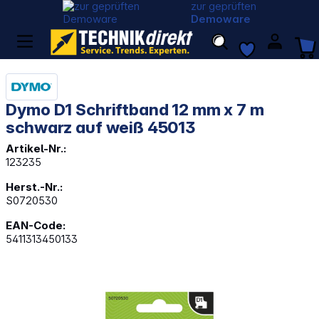
zur geprüften
Demoware
Dymo D1 Schriftband 12 mm x 7 m
schwarz auf weiß 45013
Artikel-Nr.:
123235
Herst.-Nr.:
S0720530
EAN-Code:
5411313450133
Bildergalerie überspringen