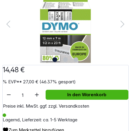
14,48 €
%
EVP**
27,00 €
(46.37% gespart)
Artikel Anzahl: Gib den gewünschten Wert e
In den Warenkorb
Preise inkl. MwSt. ggf. zzgl. Versandkosten
Lagernd, Lieferzeit: ca. 1-5 Werktage
Zum Merkzettel hinzufügen