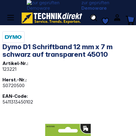
zur geprüften
Demoware
Dymo D1 Schriftband 12 mm x 7 m
schwarz auf transparent 45010
Artikel-Nr.:
123221
Herst.-Nr.:
S0720500
EAN-Code:
5411313450102
Bildergalerie überspringen