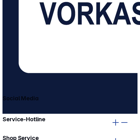
Social Media
gehe zu facebook
gehe zu instagram
Service-Hotline
Shop Service