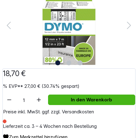
18,70 €
%
EVP**
27,00 €
(30.74% gespart)
Artikel Anzahl: Gib den gewünschten Wert e
In den Warenkorb
Preise inkl. MwSt. ggf. zzgl. Versandkosten
Lieferzeit ca. 3 – 4 Wochen nach Bestellung
Zum Merkzettel hinzufügen