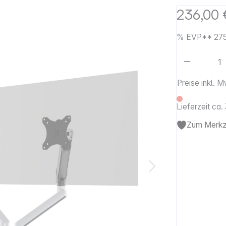
236,00 
%
EVP**
27
Artikel 
Preise inkl. 
Lieferzeit ca
Zum Merkze