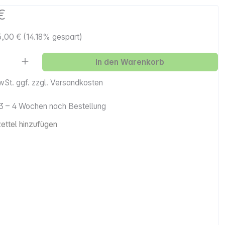
€
5,00 €
(14.18% gespart)
Anzahl: Gib den gewünschten Wert ein ode
In den Warenkorb
MwSt. ggf. zzgl. Versandkosten
. 3 – 4 Wochen nach Bestellung
ttel hinzufügen