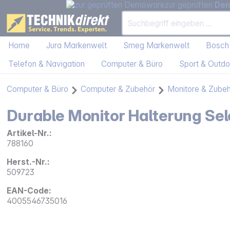
zur geprüften
De
Home
Jura Markenwelt
Smeg Markenwelt
Bosch
Telefon & Navigation
Computer & Büro
Sport & Outdo
Computer & Büro
Computer & Zubehör
Monitore & Zube
Durable Monitor Halterung Sel
Artikel-Nr.:
788160
Herst.-Nr.:
509723
EAN-Code:
4005546735016