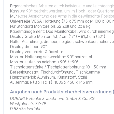
Ergonomisches Arbeiten durch individuelle und leichtgäng
Kann um 90° gedreht werden, um im Hoch- oder Querforma
Mühelose Ausrichtung des Arms in die gewünschte Position 
Universelle VESA-Halterung (75 x 75 mm oder 100 x 100
Für Standard Monitore bis 32 Zoll und 2x 8 kg
Kabelmanagement: Das Monitorkabel wird durch innenlieg
Display Größe Monitor: 43,2 cm (17") - 81,3 cm (32")
Halter Ausführung: drehbar, neigbar, schwenkbar, höhenve
Display drehbar: 90°
Display verschieb- & fixierbar
Monitor-Halterung schwenkbar: 90° horizontal
Monitor stufenlos neigbar: +90° / -90°
Tischplattenstärke / Tischplattenbohrung: 10 - 50 mm
Befestigungsart: Tischdurchführung, Tischklemme
Hauptmaterial: Aluminium, Kunststoff, Stahl
Außenmaße (B x H x T): 1086 x 450 x 145 mm
Angaben nach Produktsicherheitsverordnung 
DURABLE Hunke & Jochheim GmbH & Co. KG
Westfalenstr. 77-79
D 58636 Iserlohn