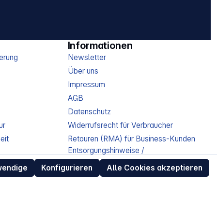
Informationen
erung
Newsletter
Über uns
Impressum
AGB
Datenschutz
ur
Widerrufsrecht für Verbraucher
eit
Retouren (RMA) für Business-Kunden
Entsorgungshinweise /
Altgeräterücknahme
wendige
Konfigurieren
Alle Cookies akzeptieren
Kundeninformation / Bestellablauf
Cookie-Einstellungen
EU Data Act