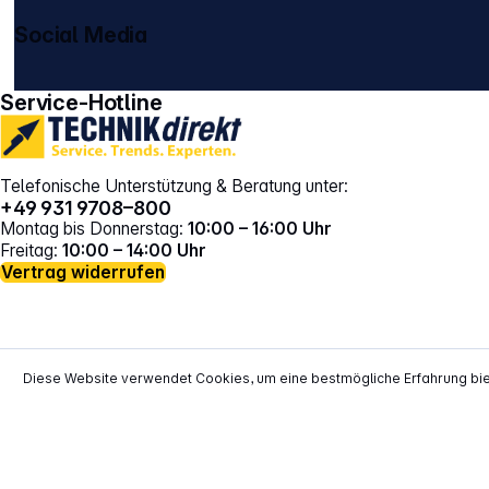
Social Media
gehe zu facebook
gehe zu instagram
Service-Hotline
Telefonische Unterstützung & Beratung unter:
+49 931 9708–800
Montag bis Donnerstag:
10:00 – 16:00 Uhr
Freitag:
10:00 – 14:00 Uhr
Vertrag widerrufen
Diese Website verwendet Cookies, um eine bestmögliche Erfahrung bi