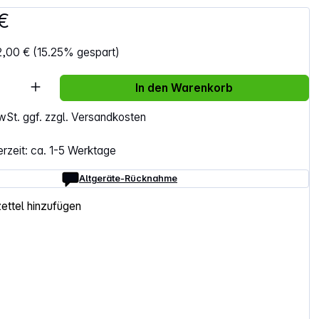
€
2,00 €
(15.25% gespart)
Anzahl: Gib den gewünschten Wert ein ode
In den Warenkorb
MwSt. ggf. zzgl. Versandkosten
erzeit: ca. 1-5 Werktage
Altgeräte-Rücknahme
ttel hinzufügen