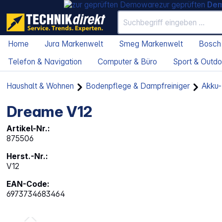
zur geprüften
De
Home
Jura Markenwelt
Smeg Markenwelt
Bosch
Telefon & Navigation
Computer & Büro
Sport & Outdo
Haushalt & Wohnen
Bodenpflege & Dampfreiniger
Akku-
Dreame V12
Artikel-Nr.:
875506
Herst.-Nr.:
V12
EAN-Code:
6973734683464