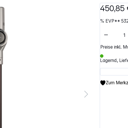
450,85 
%
EVP**
53
Artikel 
Preise inkl. 
Lagernd, Lief
Zum Merkze