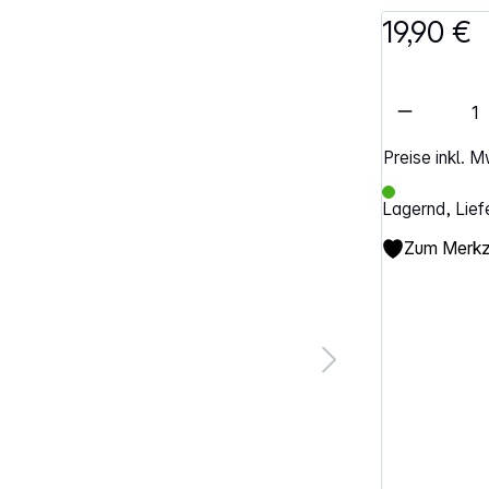
19,90 €
Artikel 
Preise inkl. 
Lagernd, Lief
Zum Merkze