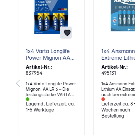
1x4 Varta Longlife
1x4 Ansmann
Power Mignon AA
Extreme Lith
LR 6
Mignon AA L
Artikel-Nr.:
Artikel-Nr.:
837954
495131
1x4 Varta Longlife Power
1x4 Ansmann Ex
Mignon AA LR 6 – Die
Lithium AA Einsatzfähig
leistungsstarke VARTA
auch bei extrem
für besonders
Temperaturen v
Lagernd, Lieferzeit: ca.
Lieferzeit ca. 3 
energiehungrige
+60°C bis -40°C Bis z
1-5 Werktage
Wochen nach
Anwendungen, wie
35% leichter als
Bestellung
Spielzeuge,
Alkaline-Batteri
Audiogeräte,
Lagerfähigkeit bi
Elektronikspiele,
Jahren Bis zu 700%
Rauchmelder u.v.a.
mehr Energie als