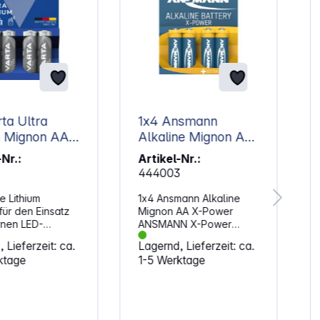
rta Ultra
1x4 Ansmann
 Mignon AA
Alkaline Mignon AA
LR 6 X-Power
-Nr.:
Artikel-Nr.:
444003
e Lithium
1x4 Ansmann Alkaline
 für den Einsatz
Mignon AA X-Power
rnen LED-
ANSMANN X-Power
lampen,
Alkaline-Linie zeichnet
 Lieferzeit: ca.
Lagernd, Lieferzeit: ca.
ameras und alle
sich durch eine
ktage
1-5 Werktage
n Geräte, die mit
besonders hohe
atterietyp
Leistungsfähigkeit aus.
en werden.
Sie ist daher besonders
ive
geeignet für Geräte mit
ezeichnung:
hohem Energieverbrauch