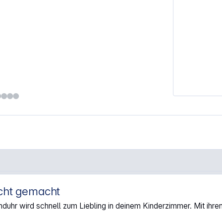
icht gemacht
ant & Ente"
duhr wird schnell zum Liebling in deinem Kinderzimmer. Mit ihr