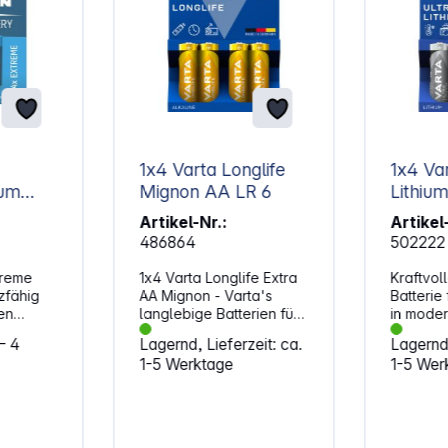
1x4 Varta Longlife
1x4 Va
ium
Mignon AA LR 6
Lithium
R 6
LR 6
Artikel-Nr.:
Artikel
486864
502222
treme
1x4 Varta Longlife Extra
Kraftvoll
AA Mignon - Varta's
Batterie
en
langlebige Batterien für
in mode
on
Geräte das täglichen
Taschen
– 4
Lagernd, Lieferzeit: ca.
Lagernd,
u
Lebens.VARTA "Longlife
Digitalk
1-5 Werktage
1-5 Wer
Extra" Batterien sind
sonstige
en
ideal für Geräte mit
diesem B
s zu 10
konstantem Strombedarf,
betrieb
z. B. Fernbedienungen,
Alternat
 eine
Rauchmelder,
Artikelb