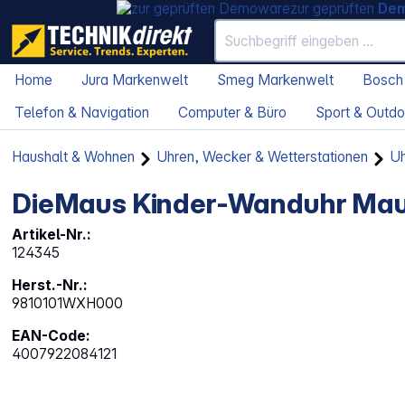
zur geprüften
De
Home
Jura Markenwelt
Smeg Markenwelt
Bosch
Telefon & Navigation
Computer & Büro
Sport & Outdo
Haushalt & Wohnen
Uhren, Wecker & Wetterstationen
Uh
DieMaus Kinder-Wanduhr Maus
Artikel-Nr.:
124345
Herst.-Nr.:
9810101WXH000
EAN-Code:
4007922084121