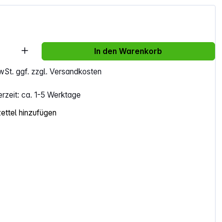
Anzahl: Gib den gewünschten Wert ein ode
In den Warenkorb
MwSt. ggf. zzgl. Versandkosten
erzeit: ca. 1-5 Werktage
ttel hinzufügen