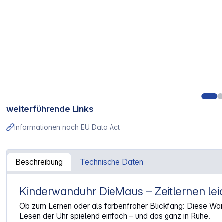
weiterführende Links
Informationen nach EU Data Act
Beschreibung
Technische Daten
Kinderwanduhr DieMaus – Zeitlernen le
Artikelinformationen "DieMaus Kinder-Wanduhr Maus, Elef
Ob zum Lernen oder als farbenfroher Blickfang: Diese Wan
Lesen der Uhr spielend einfach – und das ganz in Ruhe.