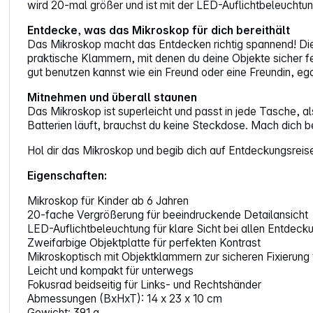
wird 20-mal größer und ist mit der LED-Auflichtbeleuchtun
Entdecke, was das Mikroskop für dich bereithält
Das Mikroskop macht das Entdecken richtig spannend! Die 
praktische Klammern, mit denen du deine Objekte sicher f
gut benutzen kannst wie ein Freund oder eine Freundin, egal
Mitnehmen und überall staunen
Das Mikroskop ist superleicht und passt in jede Tasche, a
Batterien läuft, brauchst du keine Steckdose. Mach dich ber
Hol dir das Mikroskop und begib dich auf Entdeckungsreise
Eigenschaften:
Mikroskop für Kinder ab 6 Jahren
20-fache Vergrößerung für beeindruckende Detailansicht
LED-Auflichtbeleuchtung für klare Sicht bei allen Entdeck
Zweifarbige Objektplatte für perfekten Kontrast
Mikroskoptisch mit Objektklammern zur sicheren Fixierung
Leicht und kompakt für unterwegs
Fokusrad beidseitig für Links- und Rechtshänder
Abmessungen (BxHxT): 14 x 23 x 10 cm
Gewicht: 391 g