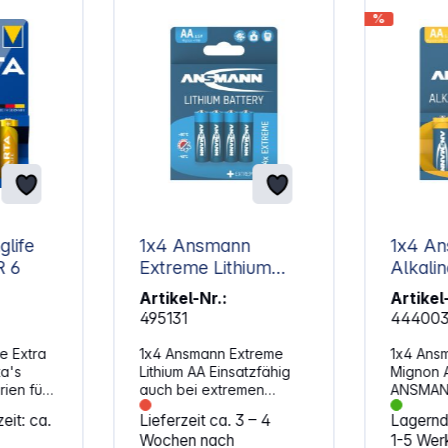
%
glife
1x4 Ansmann
1x4 A
 LR 6
Extreme Lithium
Alkali
Mignon AA LR 6
LR 6 X
Artikel-Nr.:
Artikel
495131
44400
fe Extra
1x4 Ansmann Extreme
1x4 Ansm
ta's
Lithium AA Einsatzfähig
Mignon 
rien für
auch bei extremen
ANSMAN
ichen
Temperaturen von
Alkaline
eit: ca.
Lieferzeit ca. 3 – 4
Lagernd,
onglife
+60°C bis -40°C Bis zu
sich dur
Wochen nach
1-5 Wer
sind
35% leichter als
besonde