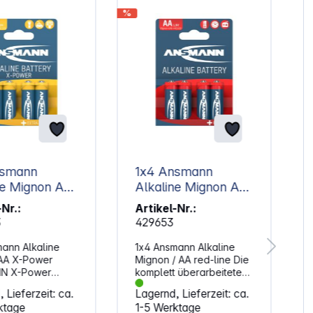
%
%
nsmann
1x4 Ansmann
ne Mignon AA
Alkaline Mignon AA
-Power
LR 6 red-line
-Nr.:
Artikel-Nr.:
5015563
3
429653
ann Alkaline
1x4 Ansmann Alkaline
AA X-Power
Mignon / AA red-line Die
N X-Power
komplett überarbeitete
-Linie zeichnet
ANSMANN Alkaline-Linie
 Lieferzeit: ca.
Lagernd, Lieferzeit: ca.
ch eine
im attraktiven Design ist
ktage
1-5 Werktage
rs hohe
die ideale Energiequelle