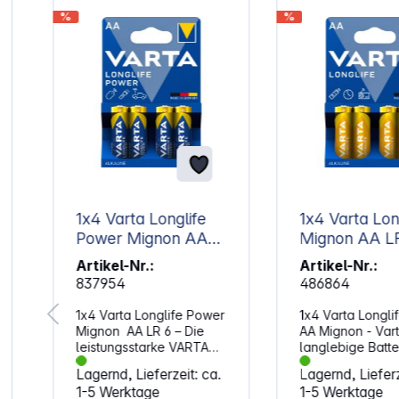
%
%
1x4 Varta Longlife
1x4 Varta Lon
Power Mignon AA
Mignon AA
LR 6
Artikel-Nr.:
Artikel-Nr.:
837954
486864
1x4 Varta Longlife Power
1x4 Varta Longli
Mignon AA LR 6 – Die
AA Mignon - Var
leistungsstarke VARTA
langlebige Batte
für besonders
Geräte das tägl
Lagernd, Lieferzeit: ca.
Lagernd, Lieferz
energiehungrige
Lebens.VARTA "L
1-5 Werktage
1-5 Werktage
Anwendungen, wie
Extra" Batterien 