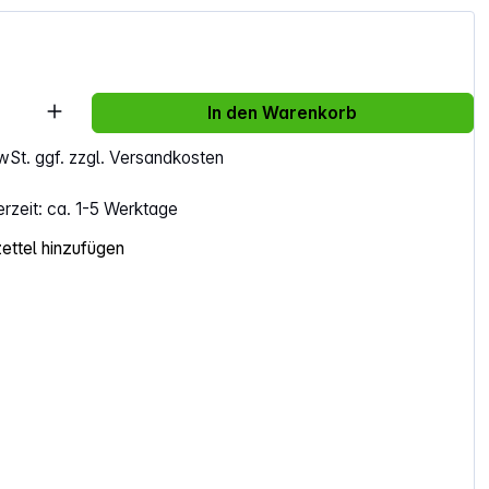
Anzahl: Gib den gewünschten Wert ein ode
In den Warenkorb
MwSt. ggf. zzgl. Versandkosten
erzeit: ca. 1-5 Werktage
ttel hinzufügen