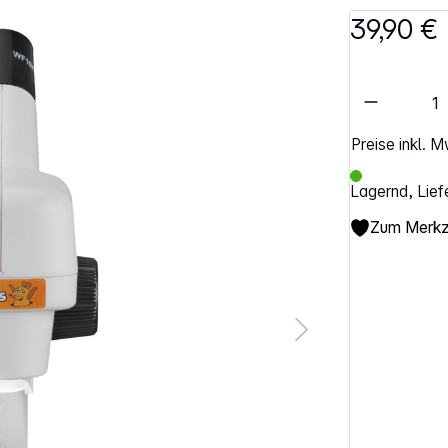
39,90 €
Artikel 
Preise inkl. 
Lagernd, Lief
Zum Merkze