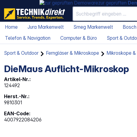
zur geprüften
De
Home
Jura Markenwelt
Smeg Markenwelt
Bosch
Telefon & Navigation
Computer & Büro
Sport & Outdo
Sport & Outdoor
Ferngläser & Mikroskope
Mikroskope &
DieMaus Auflicht-Mikroskop
Artikel-Nr.:
124492
Herst.-Nr.:
9810301
EAN-Code:
4007922084206