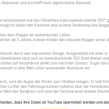
e Abenteuer und erschafft eure eigene kleine Bauwelt!
st einsatzbereit und das Führerhaus kann beeindruckende 350°
rmöglicht selbst den Kleinsten eine sichere Bedienung des Bagg
ihen dem Bagger ein authentisches Leben.
chen ab 3 Jahren, können Kinder den robusten Bagger sicher üb
ruckt durch sein imposantes Design. Ausgestattet mit einer 4-
e Fahrerkabine lässt sich um beeindruckende 350 Grad drehen un
d startet auf Knopfdruck direkt zum nächsten Einsatz. Sogar da
einsam in eine Welt voller spannender Abenteuer ein.
oß, wird die Augen der Kinder zum Strahlen bringen. Er lädt fö
tischen Lichter des Fahrzeugs können mühelos über die Fernsteue
die Welt des Bergbaus und lasst die Fantasie eurer kleinen Baum
rstanden, dass Ihre Daten an YouTube übermittelt werden und da