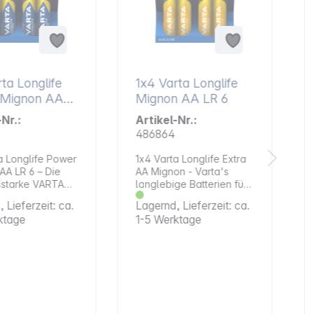
ta Longlife
1x4 Varta Longlife
ignon AA
Mignon AA LR 6
-Nr.:
Artikel-Nr.:
486864
a Longlife Power
1x4 Varta Longlife Extra
AA LR 6 – Die
AA Mignon - Varta's
sstarke VARTA
langlebige Batterien für
onders
Geräte das täglichen
 Lieferzeit: ca.
Lagernd, Lieferzeit: ca.
hungrige
Lebens.VARTA "Longlife
ktage
1-5 Werktage
ngen, wie
Extra" Batterien sind
uge,
ideal für Geräte mit
räte,
konstantem Strombedarf,
ikspiele,
z. B. Fernbedienungen,
der u.v.a.
Rauchmelder,
ive
Wanduhren,
ezeichnung:
Taschenrechner,
LR6, HR6, HR06,
elektronische Waagen.