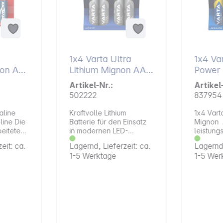
1x4 Varta Ultra
1x4 Var
non AA
Lithium Mignon AA
Power M
LR 6
LR 6
Artikel-Nr.:
Artikel
502222
837954
aline
Kraftvolle Lithium
1x4 Vart
e Die
Batterie für den Einsatz
Mignon 
eitete
in modernen LED-
leistung
e-Linie
Taschenlampen,
für bes
eit: ca.
Lagernd, Lieferzeit: ca.
Lagernd,
sign ist
Digitalkameras und alle
energie
1-5 Werktage
1-5 Wer
iequelle
sonstigen Geräte, die mit
Anwendu
ung im
diesem Batterietyp
Spielze
ich. Für
betrieben werden.
Audioge
ichen
Alternative
Elektron
Artikelbezeichnung:
Rauchmel
em
Mignon, LR6, HR6, HR06,
Alternat
h wie
CEF80, RB104358, LR06,
Artikelb
n,
LR6, AAB4E, AM3, M,
Mignon, 