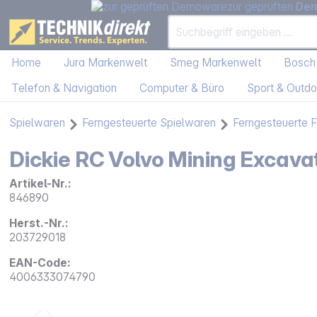
zur geprüften
De
Home
Jura Markenwelt
Smeg Markenwelt
Bosch
Telefon & Navigation
Computer & Büro
Sport & Outdo
Spielwaren
Ferngesteuerte Spielwaren
Ferngesteuerte 
Dickie RC Volvo Mining Excav
Artikel-Nr.:
846890
Herst.-Nr.:
203729018
EAN-Code:
4006333074790