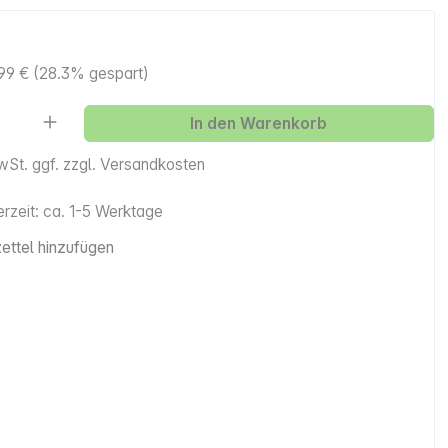
99 €
(28.3% gespart)
Anzahl: Gib den gewünschten Wert ein ode
In den Warenkorb
MwSt. ggf. zzgl. Versandkosten
erzeit: ca. 1-5 Werktage
ttel hinzufügen