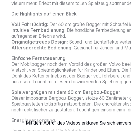
vielem mehr. Erlebt mit diesem tollen Spielzeug spannend
Die Highlights auf einen Blick
Voll Fahrtüchtig:
Der 60 cm große Bagger mit Schaufel i
Intuitive Fernbedienung:
Die handliche Fernbedienung e
aufregenden Erlebnis wird.
Originalgetreues Design:
Sound- und Lichteffekte verle
Altersgerechte Bedienung:
Geeignet für Jungen und Mäd
Einfache Fernsteuerung
Der Mobilbagger nach dem Vorbild des großen Volvo beeind
Vielzahl von Spielmöglichkeiten für Kinder und Eltern. Di
Dank des Kettenantriebs ist der Bagger voll fahrbereit un
auslösen. Taucht mit diesem faszinierenden Spielzeug gem
Spielvergnügen mit dem 60 cm Bergbau-Bagger!
Dieser imposante Bergbau-Bagger, stolze 60 Zentimeter gr
Spielbaustellen tatkräftig mitzuarbeiten. Die charakteris
noch realistischer zu gestalten. Taucht gemeinsam ein in 
Energieversorgung
Mit dem Aufruf des Videos erklären Sie sich einve
Fernsteuerung braucht 2x AA Batterien