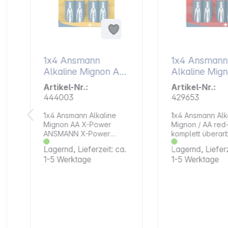
1x4 Ansmann
1x4 Ansmann
Alkaline Mignon AA
Alkaline Mig
LR 6 X-Power
LR 6 red-line
Artikel-Nr.:
Artikel-Nr.:
5015563
444003
429653
1x4 Ansmann Alkaline
1x4 Ansmann Alk
Mignon AA X-Power
Mignon / AA red-lin
ANSMANN X-Power
komplett überarb
Alkaline-Linie zeichnet
ANSMANN Alkalin
Lagernd, Lieferzeit: ca.
Lagernd, Lieferz
sich durch eine
im attraktiven De
1-5 Werktage
1-5 Werktage
besonders hohe
die ideale Energ
Leistungsfähigkeit aus.
bei Dauerbelast
Sie ist daher besonders
Niedrigstrombere
geeignet für Geräte mit
Geräte des tägl
hohem Energieverbrauch
Bedarfs mit
wie Digitalkameras und
gleichbleibend
Blitzgeräte sowie für die
Energieverbrauc
dauerhafte Nutzung in
Fernbedienunge