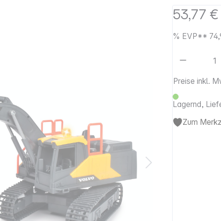
53,77 €
%
EVP**
74,
Artikel 
Preise inkl. 
Lagernd, Lief
Zum Merkze