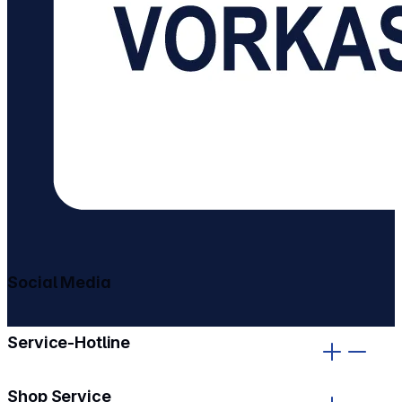
Social Media
gehe zu facebook
gehe zu instagram
Service-Hotline
Shop Service