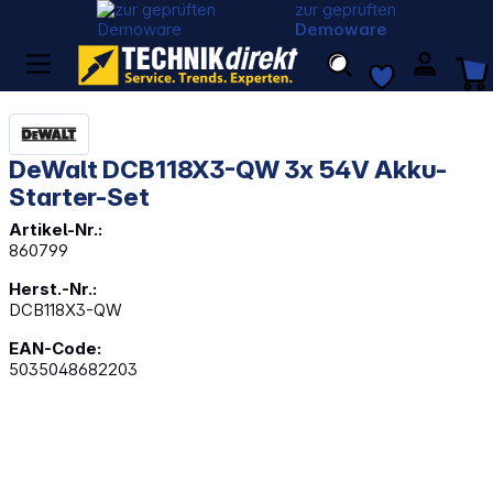
zur geprüften
Demoware
DeWalt DCB118X3-QW 3x 54V Akku-
Starter-Set
Artikel-Nr.:
860799
Herst.-Nr.:
DCB118X3-QW
EAN-Code:
5035048682203
Bildergalerie überspringen