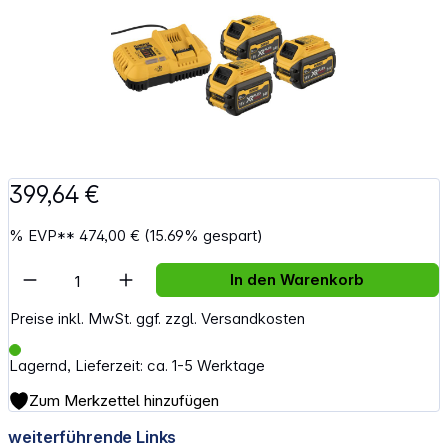
399,64 €
%
EVP**
474,00 €
(15.69% gespart)
Artikel Anzahl: Gib den gewünschten Wert e
In den Warenkorb
Preise inkl. MwSt. ggf. zzgl. Versandkosten
Lagernd, Lieferzeit: ca. 1-5 Werktage
Zum Merkzettel hinzufügen
weiterführende Links