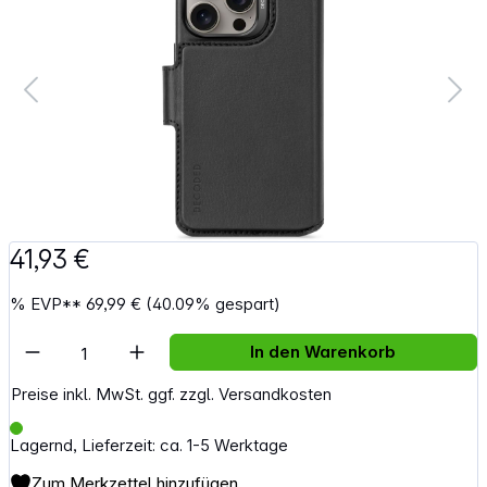
41,93 €
%
EVP**
69,99 €
(40.09% gespart)
Artikel Anzahl: Gib den gewünschten Wert e
In den Warenkorb
Preise inkl. MwSt. ggf. zzgl. Versandkosten
Lagernd, Lieferzeit: ca. 1-5 Werktage
Zum Merkzettel hinzufügen