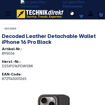
zur geprüften
Demoware
Decoded Leather Detachable Wallet
iPhone 16 Pro Black
Artikel-Nr.:
895036
Herst.-Nr.:
D25IPO16PDW5BK
EAN-Code:
8721145001265
Bildergalerie überspringen