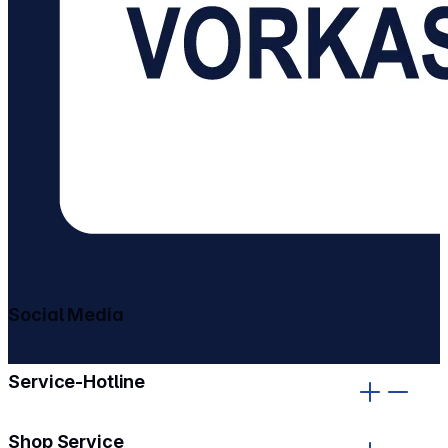
Social Media
gehe zu facebook
gehe zu instagram
Service-Hotline
Shop Service