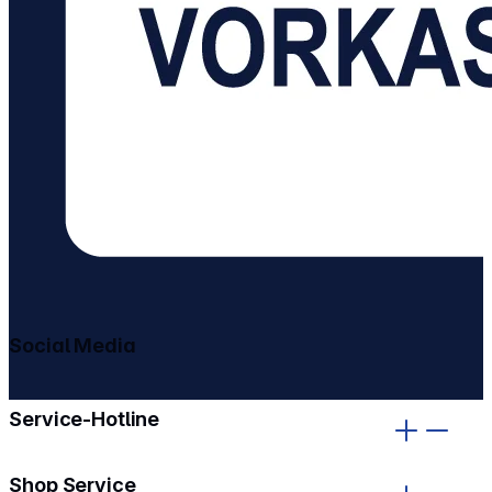
Social Media
gehe zu facebook
gehe zu instagram
Service-Hotline
Shop Service