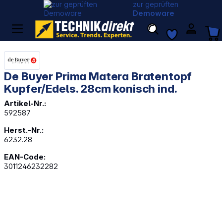
zur geprüften
Demoware
De Buyer Prima Matera Bratentopf
Kupfer/Edels. 28cm konisch ind.
Artikel-Nr.:
592587
Herst.-Nr.:
6232.28
EAN-Code:
3011246232282
Bildergalerie überspringen