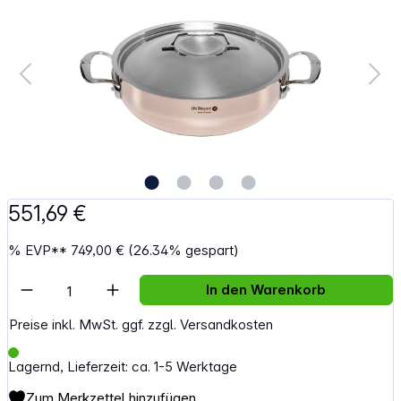
551,69 €
%
EVP**
749,00 €
(26.34% gespart)
Artikel Anzahl: Gib den gewünschten Wert e
In den Warenkorb
Preise inkl. MwSt. ggf. zzgl. Versandkosten
Lagernd, Lieferzeit: ca. 1-5 Werktage
Zum Merkzettel hinzufügen