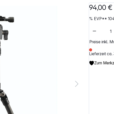
94,00 €
%
EVP**
104
Artikel 
Preise inkl. 
Lieferzeit ca
Zum Merkze