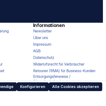
Informationen
erung
Newsletter
Über uns
Impressum
AGB
Datenschutz
ur
Widerrufsrecht für Verbraucher
eit
Retouren (RMA) für Business-Kunden
Entsorgungshinweise /
Altgeräterücknahme
wendige
Konfigurieren
Alle Cookies akzeptieren
Kundeninformation / Bestellablauf
Cookie-Einstellungen
EU Data Act