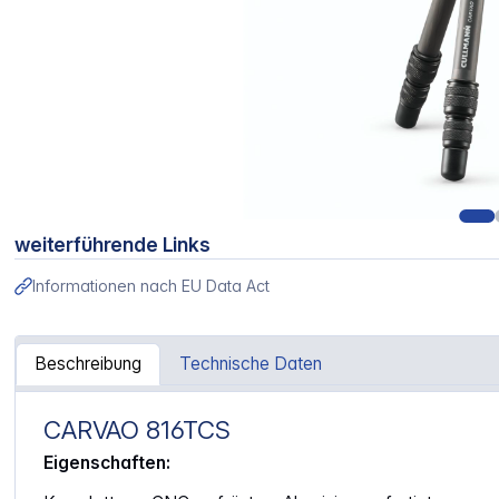
weiterführende Links
Informationen nach EU Data Act
Beschreibung
Technische Daten
CARVAO 816TCS
Artikelinformationen "Cullmann Carvao 816 TCS"
Eigenschaften: