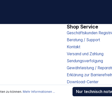
Shop Service
Geschäftskunden Registri
Beratung / Support
Kontakt
Versand und Zahlung
Sendungsverfolgung
Gewährleistung / Reparat
Erklärung zur Barrierefreih
Download-Center
Jobs
Nur technisch not
eten zu können.
Mehr Informationen ...