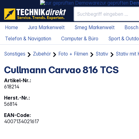
zur geprüften
De
Home
Jura Markenwelt
Smeg Markenwelt
Bosch
Telefon & Navigation
Computer & Büro
Sport & Outdo
Sonstiges
Zubehör
Foto + Filmen
Stativ
Stativ mit
Cullmann Carvao 816 TCS
Artikel-Nr.:
618214
Herst.-Nr.:
56814
EAN-Code:
4007134021617