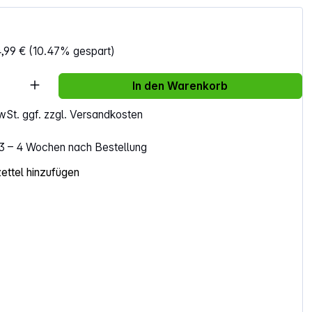
,99 €
(10.47% gespart)
Anzahl: Gib den gewünschten Wert ein ode
In den Warenkorb
MwSt. ggf. zzgl. Versandkosten
. 3 – 4 Wochen nach Bestellung
ttel hinzufügen