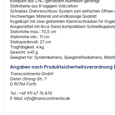
Komplett aus CNC-gefrästem Aluminium gefertigt
Stativbeine aus 8-lagigem Vollcarbon
Schnelles Drehverschluss-System zum einfachen Öffnen 
Hochwertiges Material und erstklassige Qualität
Kugelkopf mit zwei getrennten Klemmschrauben für Kugel
Ausgestattet mit Arca-Swiss kompatiblem Schnellkupplu
Stativhöhe max.: 70,5 cm
Stativhöhe min.: 11 cm
Stativpackmaß: 27 cm
Tragfähigkeit: 4 kg
Gewicht: 445 g
Geeignet für: Systemkamera, Spiegelreflexkamera, Mobil
Angaben nach Produktsicherheitsverordnung 
Transcontinenta GmbH
Dieter-Streng-Str. 7
D 90766 Fürth
Tel.: +49 911 47 76 870
E-Mail: info@transcontinenta.de