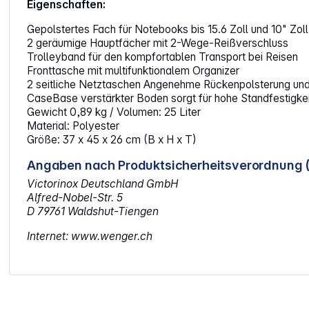
Eigenschaften:
Gepolstertes Fach für Notebooks bis 15.6 Zoll und 10" Zol
2 geräumige Hauptfächer mit 2-Wege-Reißverschluss
Trolleyband für den kompfortablen Transport bei Reisen
Fronttasche mit multifunktionalem Organizer
2 seitliche Netztaschen Angenehme Rückenpolsterung un
CaseBase verstärkter Boden sorgt für hohe Standfestigkeit
Gewicht 0,89 kg / Volumen: 25 Liter
Material: Polyester
Größe: 37 x 45 x 26 cm (B x H x T)
Angaben nach Produktsicherheitsverordnung 
Victorinox Deutschland GmbH
Alfred-Nobel-Str. 5
D 79761 Waldshut-Tiengen
Internet: www.wenger.ch