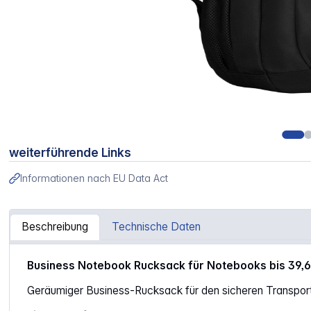
weiterführende Links
Informationen nach EU Data Act
Beschreibung
Technische Daten
Artikelinformationen "Wenger Sidebar 15,6" / 40 cm Lap
Business Notebook Rucksack für Notebooks bis 39,6 
Geräumiger Business-Rucksack für den sicheren Transpor