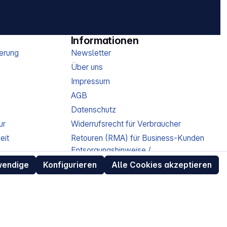
Informationen
erung
Newsletter
Über uns
Impressum
AGB
Datenschutz
ur
Widerrufsrecht für Verbraucher
eit
Retouren (RMA) für Business-Kunden
Entsorgungshinweise /
Altgeräterücknahme
wendige
Konfigurieren
Alle Cookies akzeptieren
Kundeninformation / Bestellablauf
Cookie-Einstellungen
EU Data Act