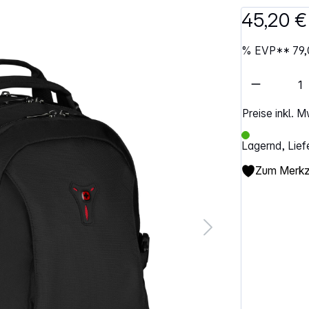
45,20 €
%
EVP**
79,
Artikel 
Preise inkl. 
Lagernd, Lief
Zum Merkze