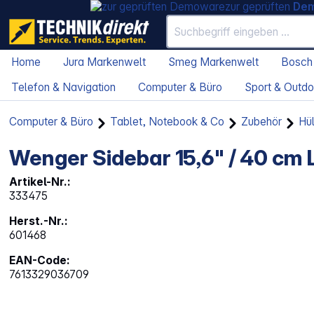
zur geprüften
De
Home
Jura Markenwelt
Smeg Markenwelt
Bosch
Telefon & Navigation
Computer & Büro
Sport & Outdo
Computer & Büro
Tablet, Notebook & Co
Zubehör
Hü
Wenger Sidebar 15,6" / 40 cm
Artikel-Nr.:
333475
Herst.-Nr.:
601468
EAN-Code:
7613329036709