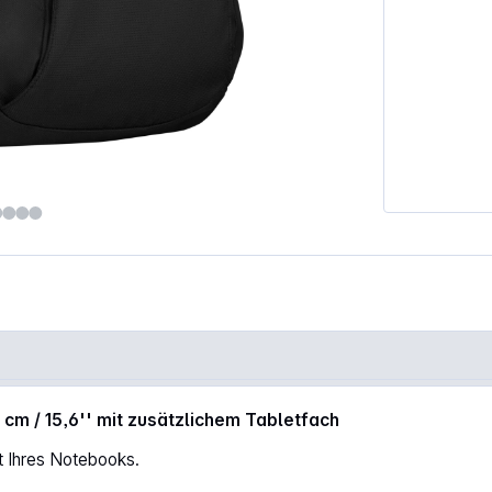
top Rucksack schwarz"
cm / 15,6'' mit zusätzlichem Tabletfach
t Ihres Notebooks.