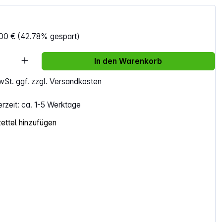
00 €
(42.78% gespart)
Anzahl: Gib den gewünschten Wert ein ode
In den Warenkorb
MwSt. ggf. zzgl. Versandkosten
erzeit: ca. 1-5 Werktage
ttel hinzufügen