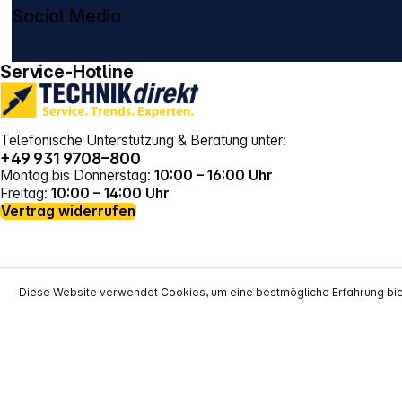
Social Media
gehe zu facebook
gehe zu instagram
Service-Hotline
Telefonische Unterstützung & Beratung unter:
+49 931 9708–800
Montag bis Donnerstag:
10:00 – 16:00 Uhr
Freitag:
10:00 – 14:00 Uhr
Vertrag widerrufen
Diese Website verwendet Cookies, um eine bestmögliche Erfahrung bi
*
Alle Preise inkl. gesetzl. Mehrwertsteuer zzgl.
Versand