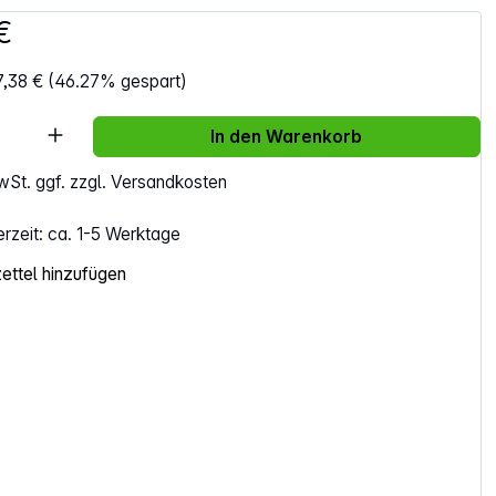
€
,38 €
(46.27% gespart)
Anzahl: Gib den gewünschten Wert ein ode
In den Warenkorb
MwSt. ggf. zzgl. Versandkosten
erzeit: ca. 1-5 Werktage
ttel hinzufügen