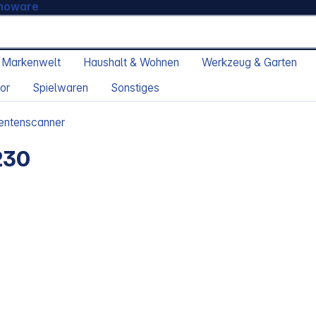
moware
 Markenwelt
Haushalt & Wohnen
Werkzeug & Garten
or
Spielwaren
Sonstiges
ntenscanner
230