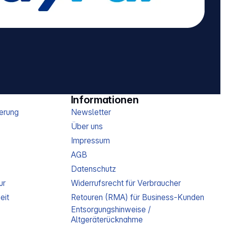
Informationen
erung
Newsletter
Über uns
Impressum
AGB
Datenschutz
ur
Widerrufsrecht für Verbraucher
eit
Retouren (RMA) für Business-Kunden
Entsorgungshinweise /
Altgeräterücknahme