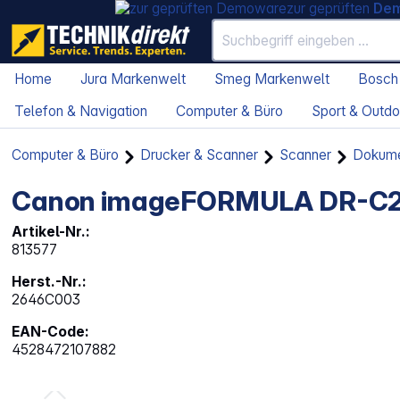
zur geprüften
De
Home
Jura Markenwelt
Smeg Markenwelt
Bosch
Telefon & Navigation
Computer & Büro
Sport & Outdo
Computer & Büro
Drucker & Scanner
Scanner
Dokume
Canon imageFORMULA DR-C
Artikel-Nr.:
813577
Herst.-Nr.:
2646C003
EAN-Code:
4528472107882