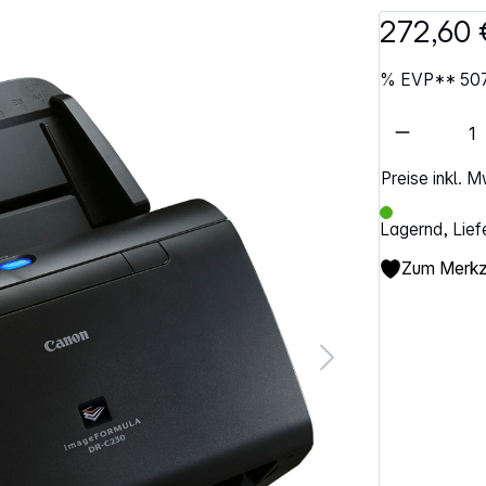
272,60 
%
EVP**
507
Artikel 
Preise inkl. 
Lagernd, Lief
Zum Merkze