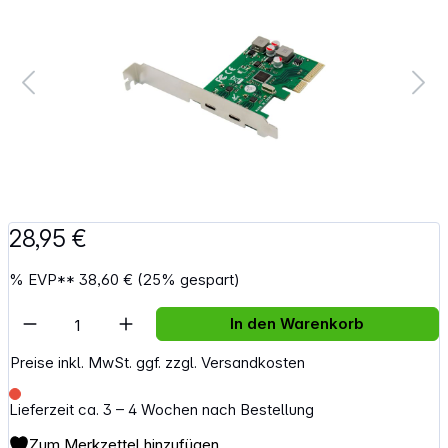
28,95 €
%
EVP**
38,60 €
(25% gespart)
Artikel Anzahl: Gib den gewünschten Wert e
In den Warenkorb
Preise inkl. MwSt. ggf. zzgl. Versandkosten
Lieferzeit ca. 3 – 4 Wochen nach Bestellung
Zum Merkzettel hinzufügen