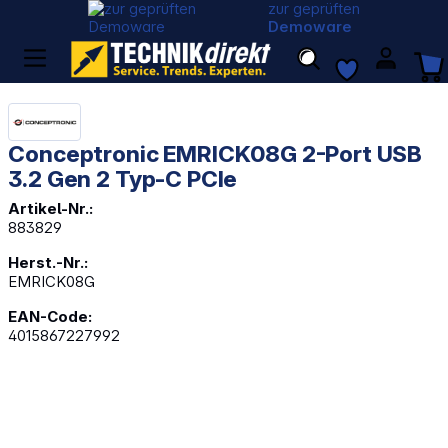
zur geprüften
Demoware
Conceptronic EMRICK08G 2-Port USB
3.2 Gen 2 Typ-C PCIe
Artikel-Nr.:
883829
Herst.-Nr.:
EMRICK08G
EAN-Code:
4015867227992
Bildergalerie überspringen