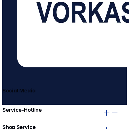
Social Media
gehe zu facebook
gehe zu instagram
Service-Hotline
Shop Service