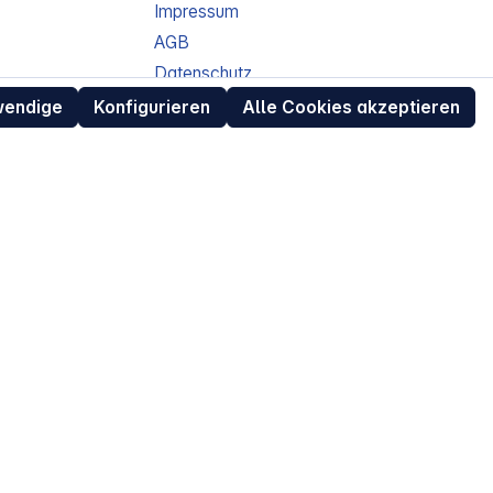
Impressum
AGB
Datenschutz
ur
Widerrufsrecht für Verbraucher
wendige
Konfigurieren
Alle Cookies akzeptieren
eit
Retouren (RMA) für Business-Kunden
Entsorgungshinweise /
Altgeräterücknahme
Kundeninformation / Bestellablauf
Cookie-Einstellungen
EU Data Act