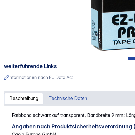
weiterführende Links
Informationen nach EU Data Act
Beschreibung
Technische Daten
Artikelinformationen "Casio XR-9 X 9 mm schwarz auf tra
Farbband schwarz auf transparent, Bandbreite 9 mm; Län
Angaben nach Produktsicherheitsverordnung 
Casio Europe GmbH