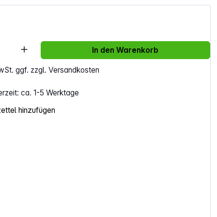
Anzahl: Gib den gewünschten Wert ein ode
In den Warenkorb
MwSt. ggf. zzgl. Versandkosten
erzeit: ca. 1-5 Werktage
ttel hinzufügen