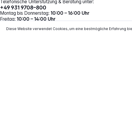
Telefonische Unterstützung & Beratung unter:
+49 931 9708–800
Montag bis Donnerstag:
10:00 – 16:00 Uhr
Freitag:
10:00 – 14:00 Uhr
Vertrag widerrufen
Diese Website verwendet Cookies, um eine bestmögliche Erfahrung bi
*
Alle Preise inkl. gesetzl. Mehrwertsteuer zzgl.
Versand
**
EVP = Empfohlener Verkaufspreis des He
Copyright © 2000 - 2026 TECHNIKdirekt -