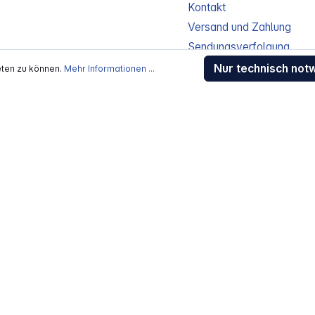
Kontakt
Versand und Zahlung
Sendungsverfolgung
Gewährleistung / Reparat
Nur technisch not
eten zu können.
Mehr Informationen ...
Erklärung zur Barrierefreih
Download-Center
Jobs
kosten
, wenn nicht anders beschrieben
rstellers / Lieferanten.
 Alle Rechte vorbehalten.