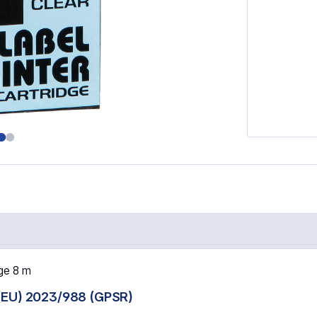
nsparent"
ge 8 m
(EU) 2023/988 (GPSR)