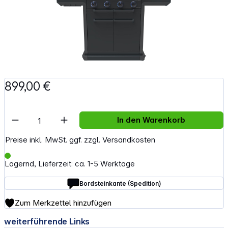
899,00 €
Artikel Anzahl: Gib den gewünschten Wert e
In den Warenkorb
Preise inkl. MwSt. ggf. zzgl. Versandkosten
Lagernd, Lieferzeit: ca. 1-5 Werktage
Bordsteinkante (Spedition)
Zum Merkzettel hinzufügen
weiterführende Links