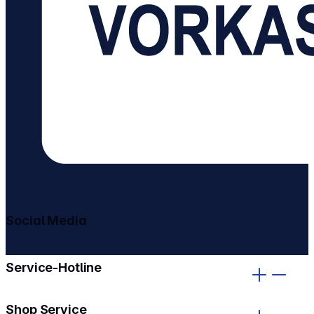
Social Media
gehe zu facebook
gehe zu instagram
Service-Hotline
Shop Service