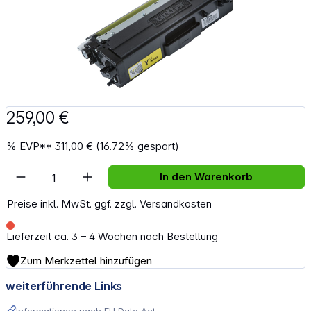
259,00 €
%
EVP**
311,00 €
(16.72% gespart)
Artikel Anzahl: Gib den gewünschten Wert e
In den Warenkorb
Preise inkl. MwSt. ggf. zzgl. Versandkosten
Lieferzeit ca. 3 – 4 Wochen nach Bestellung
Zum Merkzettel hinzufügen
weiterführende Links
Informationen nach EU Data Act