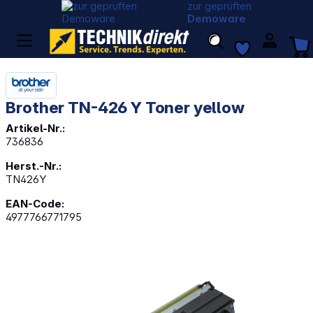
zur geprüften
Demoware
Brother TN-426 Y Toner yellow
Artikel-Nr.:
736836
Herst.-Nr.:
TN426Y
EAN-Code:
4977766771795
Bildergalerie überspringen