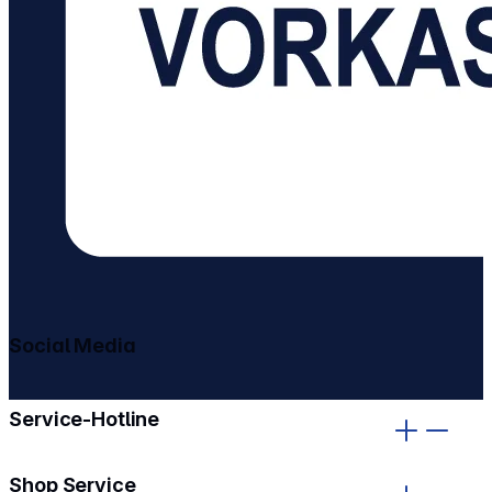
Social Media
gehe zu facebook
gehe zu instagram
Service-Hotline
Shop Service