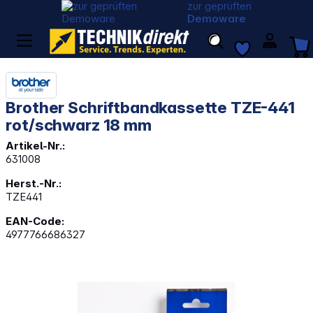
zur geprüften
Demoware
Brother Schriftbandkassette TZE-441
rot/schwarz 18 mm
Artikel-Nr.:
631008
Herst.-Nr.:
TZE441
EAN-Code:
4977766686327
Bildergalerie überspringen