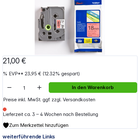
21,00 €
%
EVP**
23,95 €
(12.32% gespart)
Artikel Anzahl: Gib den gewünschten Wert e
In den Warenkorb
Preise inkl. MwSt. ggf. zzgl. Versandkosten
Lieferzeit ca. 3 – 4 Wochen nach Bestellung
Zum Merkzettel hinzufügen
weiterführende Links