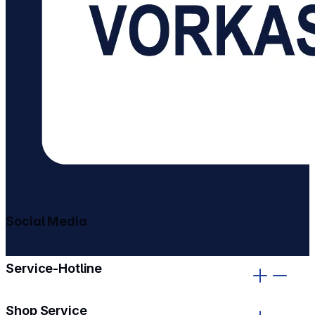
Social Media
gehe zu facebook
gehe zu instagram
Service-Hotline
Shop Service