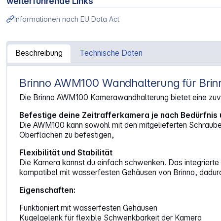
weiterführende Links
Informationen nach EU Data Act
Beschreibung
Technische Daten
Brinno AWM100 Wandhalterung für Brinn
Artikelinformationen "Brinno AWM100 Wandhalterung"
Die Brinno AWM100 Kamerawandhalterung bietet eine zuver
Befestige deine Zeitrafferkamera je nach Bedürfni
Die AWM100 kann sowohl mit den mitgelieferten Schrauben a
Oberflächen zu befestigen,
Flexibilität und Stabilität
Die Kamera kannst du einfach schwenken. Das integrierte 
kompatibel mit wasserfesten Gehäusen von Brinno, dadurc
Eigenschaften:
Funktioniert mit wasserfesten Gehäusen
Kugelgelenk für flexible Schwenkbarkeit der Kamera