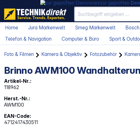
zur geprüften
De
Home
Jura Markenwelt
Smeg Markenwelt
Bosch
Telefon & Navigation
Computer & Büro
Sport & Outdo
Foto & Filmen
Kamera & Objektiv
Fotozubehör
Kamera
Brinno AWM100 Wandhalteru
Artikel-Nr.:
118962
Herst.-Nr.:
AWM100
EAN-Code:
4712417430511