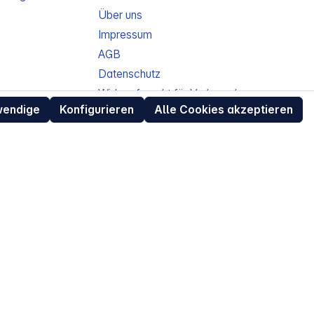
Über uns
Impressum
AGB
Datenschutz
ur
Widerrufsrecht für Verbraucher
wendige
Konfigurieren
Alle Cookies akzeptieren
eit
Retouren (RMA) für Business-Kunden
Entsorgungshinweise /
Altgeräterücknahme
Kundeninformation / Bestellablauf
Cookie-Einstellungen
EU Data Act