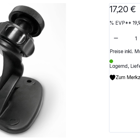
17,20 €
%
EVP**
19,
Artikel 
Preise inkl. 
Lagernd, Lief
Zum Merkze