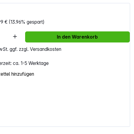
99 €
(13.96% gespart)
Anzahl: Gib den gewünschten Wert ein ode
In den Warenkorb
MwSt. ggf. zzgl. Versandkosten
erzeit: ca. 1-5 Werktage
ttel hinzufügen