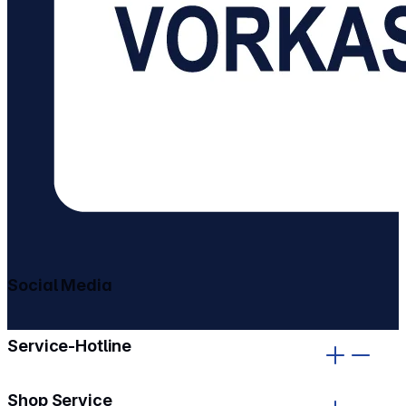
Social Media
gehe zu facebook
gehe zu instagram
Service-Hotline
Shop Service