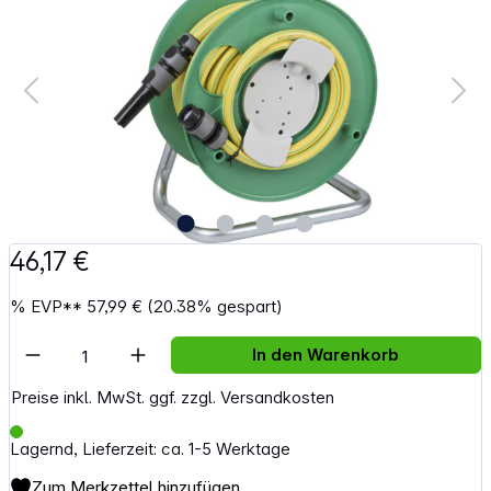
46,17 €
%
EVP**
57,99 €
(20.38% gespart)
Artikel Anzahl: Gib den gewünschten Wert e
In den Warenkorb
Preise inkl. MwSt. ggf. zzgl. Versandkosten
Lagernd, Lieferzeit: ca. 1-5 Werktage
Zum Merkzettel hinzufügen