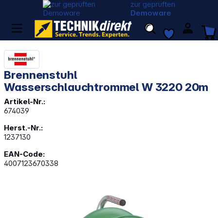
zur geprüften
Demoware
Brennenstuhl
Wasserschlauchtrommel W 3220 20m
Artikel-Nr.:
674039
Herst.-Nr.:
1237130
EAN-Code:
4007123670338
Bildergalerie überspringen