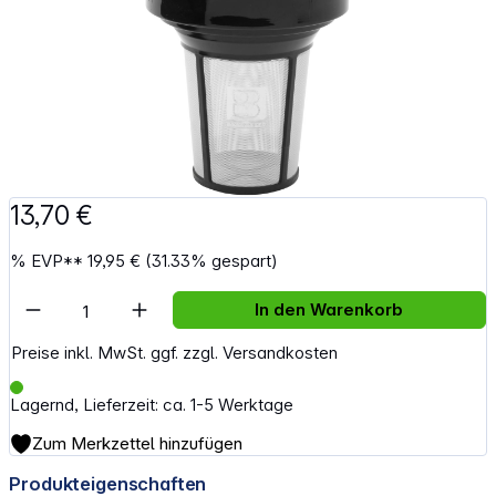
13,70 €
%
EVP**
19,95 €
(31.33% gespart)
Artikel Anzahl: Gib den gewünschten Wert e
In den Warenkorb
Preise inkl. MwSt. ggf. zzgl. Versandkosten
Lagernd, Lieferzeit: ca. 1-5 Werktage
Zum Merkzettel hinzufügen
Produkteigenschaften