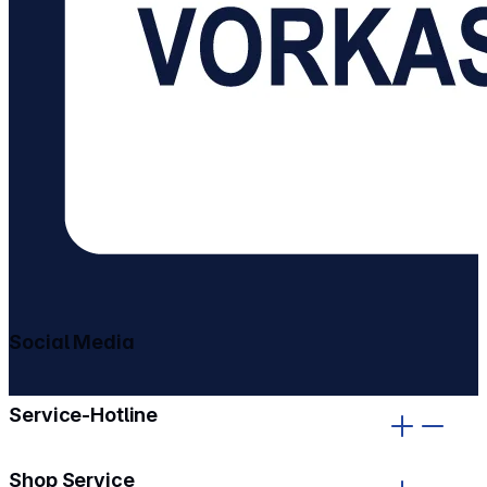
Social Media
gehe zu facebook
gehe zu instagram
Service-Hotline
Shop Service