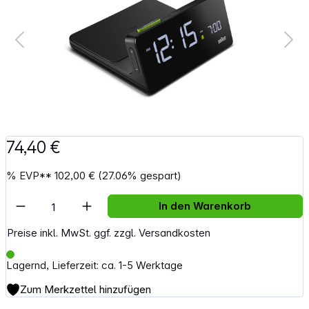
74,40 €
%
EVP**
102,00 €
(27.06% gespart)
Artikel Anzahl: Gib den gewünschten Wert e
In den Warenkorb
Preise inkl. MwSt. ggf. zzgl. Versandkosten
Lagernd, Lieferzeit: ca. 1-5 Werktage
Zum Merkzettel hinzufügen