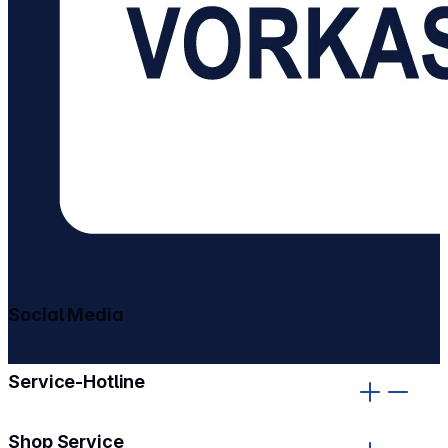
Social Media
gehe zu facebook
gehe zu instagram
Service-Hotline
Shop Service