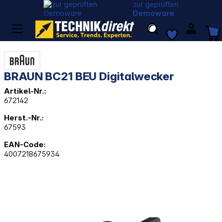
zur geprüften
Demoware
BRAUN BC21 BEU Digitalwecker
Artikel-Nr.:
672142
Herst.-Nr.:
67593
EAN-Code:
4007218675934
Bildergalerie überspringen