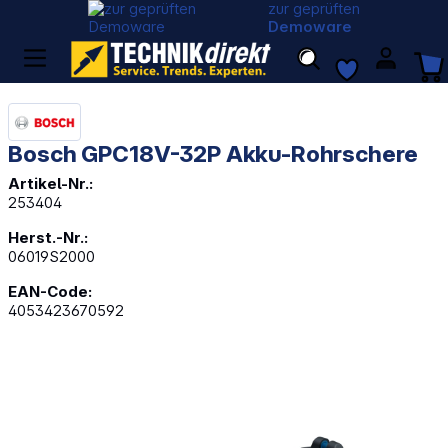
zur geprüften
Demoware
Bosch GPC18V-32P Akku-Rohrschere
Artikel-Nr.:
253404
Herst.-Nr.:
06019S2000
EAN-Code:
4053423670592
Bildergalerie überspringen