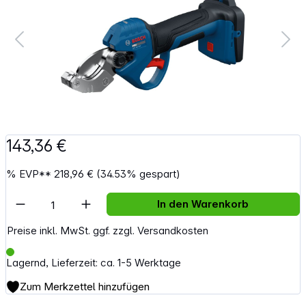
143,36 €
%
EVP**
218,96 €
(34.53% gespart)
Artikel Anzahl: Gib den gewünschten Wert e
In den Warenkorb
Preise inkl. MwSt. ggf. zzgl. Versandkosten
Lagernd, Lieferzeit: ca. 1-5 Werktage
Zum Merkzettel hinzufügen