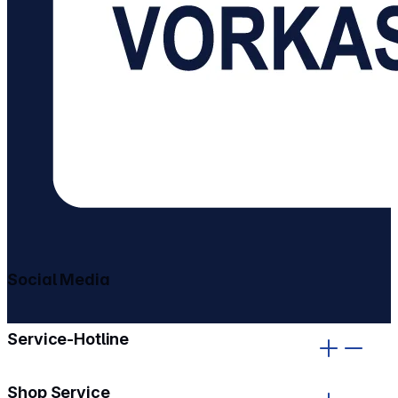
Social Media
gehe zu facebook
gehe zu instagram
Service-Hotline
Shop Service