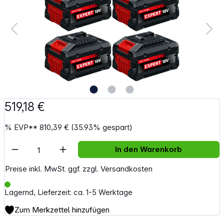
519,18 €
%
EVP**
810,39 €
(35.93% gespart)
Artikel Anzahl: Gib den gewünschten Wert e
In den Warenkorb
Preise inkl. MwSt. ggf. zzgl. Versandkosten
Lagernd, Lieferzeit: ca. 1-5 Werktage
Zum Merkzettel hinzufügen