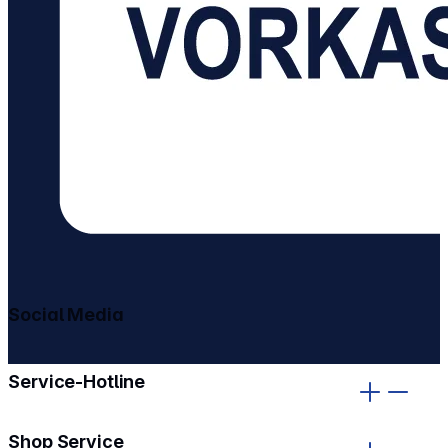
Social Media
gehe zu facebook
gehe zu instagram
Service-Hotline
Shop Service