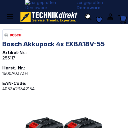
zur geprüften
Demoware
Bosch Akkupack 4x EXBA18V-55
Artikel-Nr.:
253117
Herst.-Nr.:
1600A0373H
EAN-Code:
4053423342154
Bildergalerie überspringen