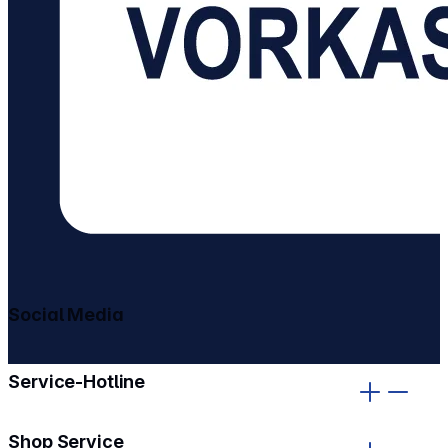
Social Media
gehe zu facebook
gehe zu instagram
Service-Hotline
Shop Service