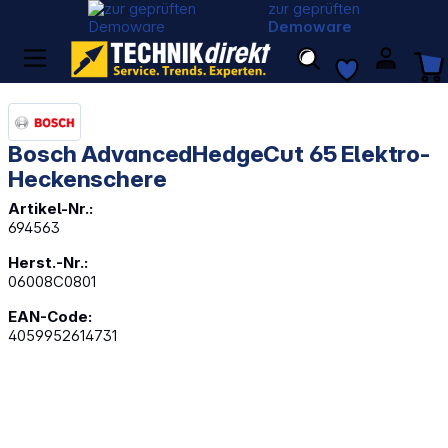
zur geprüften
Demoware
Bosch AdvancedHedgeCut 65 Elektro-
Heckenschere
Artikel-Nr.:
694563
Herst.-Nr.:
06008C0801
EAN-Code:
4059952614731
Bildergalerie überspringen