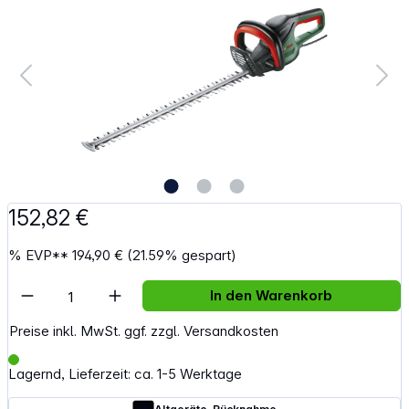
152,82 €
%
EVP**
194,90 €
(21.59% gespart)
Artikel Anzahl: Gib den gewünschten Wert e
In den Warenkorb
Preise inkl. MwSt. ggf. zzgl. Versandkosten
Lagernd, Lieferzeit: ca. 1-5 Werktage