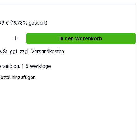
99 €
(19.78% gespart)
Anzahl: Gib den gewünschten Wert ein ode
In den Warenkorb
MwSt. ggf. zzgl. Versandkosten
erzeit: ca. 1-5 Werktage
ttel hinzufügen