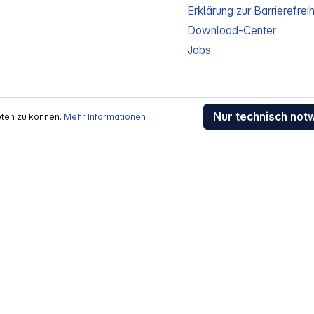
Erklärung zur Barrierefreih
Download-Center
Jobs
Nur technisch not
eten zu können.
Mehr Informationen ...
kosten
, wenn nicht anders beschrieben
rstellers / Lieferanten.
 Alle Rechte vorbehalten.