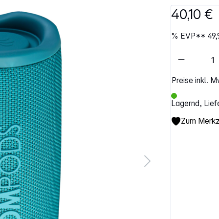
40,10 €
%
EVP**
49,
Artikel 
Preise inkl. 
Lagernd, Lief
Zum Merkze