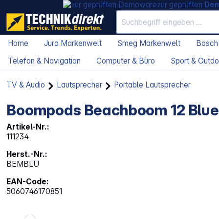
zur geprüften
De
Home
Jura Markenwelt
Smeg Markenwelt
Bosch
Telefon & Navigation
Computer & Büro
Sport & Outdo
TV & Audio
Lautsprecher
Portable Lautsprecher
Boompods Beachboom 12 Blue
Artikel-Nr.:
111234
Herst.-Nr.:
BEMBLU
EAN-Code:
5060746170851