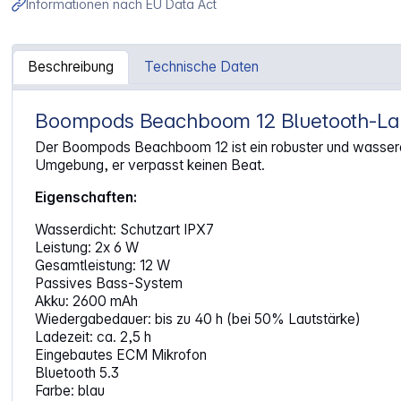
Informationen nach EU Data Act
Beschreibung
Technische Daten
Boompods Beachboom 12 Bluetooth-Laut
Artikelinformationen "Boompods Beachboom 12 Blue"
Der Boompods Beachboom 12 ist ein robuster und wasserdi
Umgebung, er verpasst keinen Beat.
Eigenschaften:
Wasserdicht: Schutzart IPX7
Leistung: 2x 6 W
Gesamtleistung: 12 W
Passives Bass-System
Akku: 2600 mAh
Wiedergabedauer: bis zu 40 h (bei 50% Lautstärke)
Ladezeit: ca. 2,5 h
Eingebautes ECM Mikrofon
Bluetooth 5.3
Farbe: blau