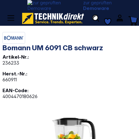
zur geprüften
Demoware
Bomann UM 6091 CB schwarz
Artikel-Nr.:
236233
Herst.-Nr.:
660911
EAN-Code:
4004470180626
Bildergalerie überspringen