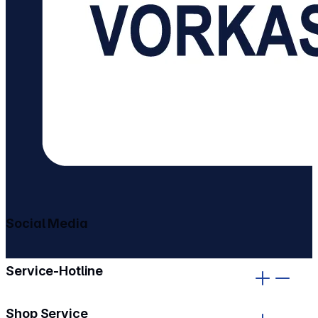
Social Media
gehe zu facebook
gehe zu instagram
Service-Hotline
Shop Service