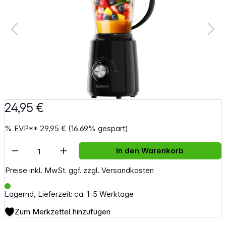
24,95 €
%
EVP**
29,95 €
(16.69% gespart)
Artikel Anzahl: Gib den gewünschten Wert e
In den Warenkorb
Preise inkl. MwSt. ggf. zzgl. Versandkosten
Lagernd, Lieferzeit: ca. 1-5 Werktage
Zum Merkzettel hinzufügen