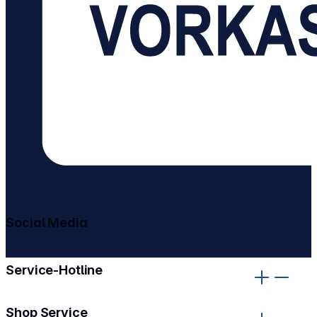
Social Media
gehe zu facebook
gehe zu instagram
Service-Hotline
Shop Service