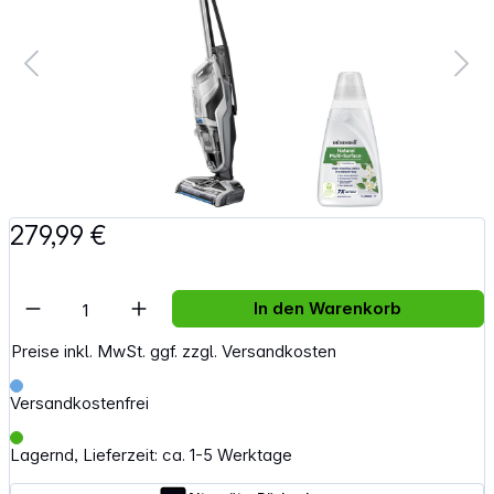
279,99 €
Artikel Anzahl: Gib den gewünschten Wert e
In den Warenkorb
Preise inkl. MwSt. ggf. zzgl. Versandkosten
Versandkostenfrei
Lagernd, Lieferzeit: ca. 1-5 Werktage