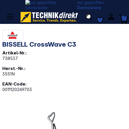
zur geprüften
Demoware
BISSELL CrossWave C3
Artikel-Nr.:
738537
Herst.-Nr.:
3551N
EAN-Code:
0011120269703
Bildergalerie überspringen