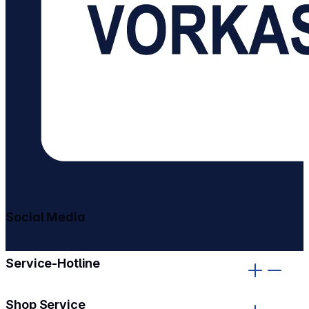
Social Media
gehe zu facebook
gehe zu instagram
Service-Hotline
Shop Service