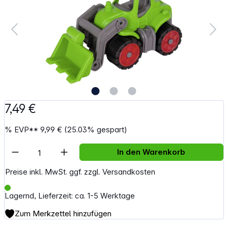
7,49 €
%
EVP**
9,99 €
(25.03% gespart)
Artikel Anzahl: Gib den gewünschten Wert e
In den Warenkorb
Preise inkl. MwSt. ggf. zzgl. Versandkosten
Lagernd, Lieferzeit: ca. 1-5 Werktage
Zum Merkzettel hinzufügen