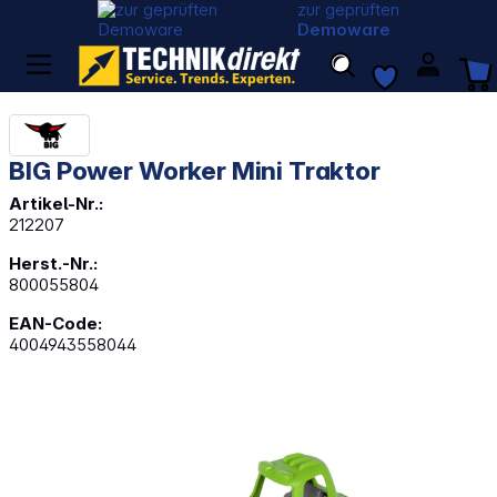
zur geprüften
Demoware
BIG Power Worker Mini Traktor
Artikel-Nr.:
212207
Herst.-Nr.:
800055804
EAN-Code:
4004943558044
Bildergalerie überspringen