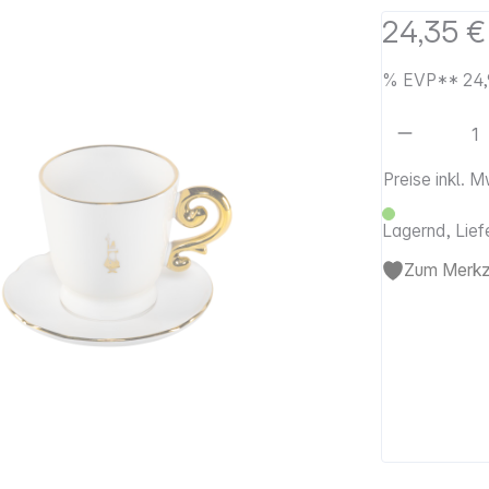
24,35 €
%
EVP**
24,
Artikel 
Preise inkl. 
Lagernd, Lief
Zum Merkze