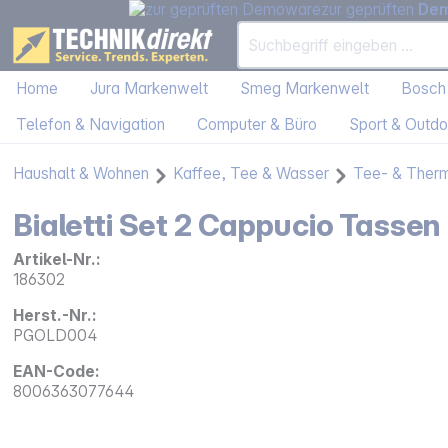
zur geprüften
De
Home
Jura Markenwelt
Smeg Markenwelt
Bosch
Telefon & Navigation
Computer & Büro
Sport & Outdo
Haushalt & Wohnen
Kaffee, Tee & Wasser
Tee- & Ther
Bialetti Set 2 Cappucio Tassen
Artikel-Nr.:
186302
Herst.-Nr.:
PGOLD004
EAN-Code:
8006363077644