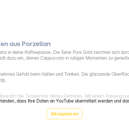
en aus Porzellan
anz in deine Kaffeepause. Die Serie Pure Gold zeichnet sich du
 lädt dazu ein, deinen Cappuccino in ruhigen Momenten zu genieß
nehmes Gefühl beim Halten und Trinken. Die glänzende Oberfläc
ag.
 bewahrt die Temperatur deines Getränks. Mit einem Fassungsver
rstanden, dass Ihre Daten an YouTube übermittelt werden und da
Akzeptieren