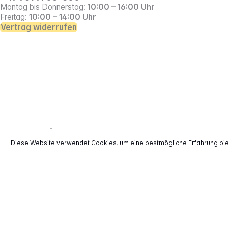
Montag bis Donnerstag:
10:00 – 16:00 Uhr
Freitag:
10:00 – 14:00 Uhr
Vertrag widerrufen
*
Alle Preise inkl. gesetzl. Mehrwertsteuer zzgl.
Versand
**
EVP = Empfohlener Verkaufspreis des He
Diese Website verwendet Cookies, um eine bestmögliche Erfahrung bi
Copyright © 2000 - 2026 TECHNIKdirekt -