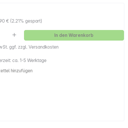
90 €
(2.21% gespart)
Anzahl: Gib den gewünschten Wert ein ode
In den Warenkorb
MwSt. ggf. zzgl. Versandkosten
erzeit: ca. 1-5 Werktage
ttel hinzufügen