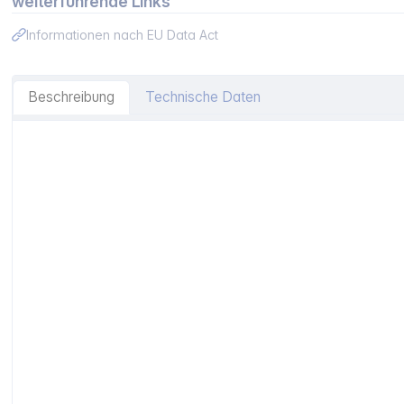
weiterführende Links
Informationen nach EU Data Act
Beschreibung
Technische Daten
Artikelinformationen "Bialetti Set 2 Cappucio Tassen inkl.