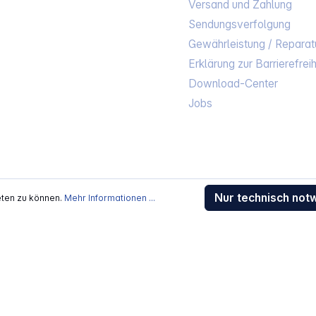
Versand und Zahlung
Sendungsverfolgung
Gewährleistung / Reparat
Erklärung zur Barrierefreih
Download-Center
Jobs
kosten
, wenn nicht anders beschrieben
Nur technisch not
rstellers / Lieferanten.
eten zu können.
Mehr Informationen ...
 Alle Rechte vorbehalten.