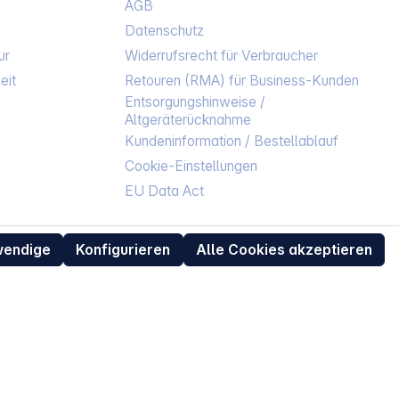
AGB
Datenschutz
ur
Widerrufsrecht für Verbraucher
eit
Retouren (RMA) für Business-Kunden
Entsorgungshinweise /
Altgeräterücknahme
Kundeninformation / Bestellablauf
Cookie-Einstellungen
EU Data Act
wendige
Konfigurieren
Alle Cookies akzeptieren