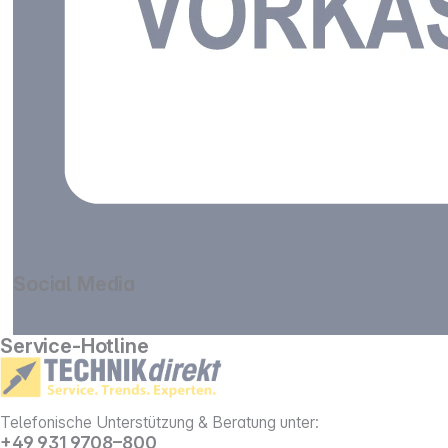
Social Media
gehe zu facebook
gehe zu instagram
Service-Hotline
Telefonische Unterstützung & Beratung unter:
+49 931 9708–800