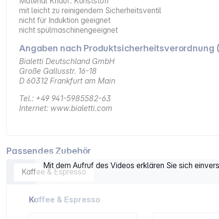
Material Knauf: Kunststoff
mit leicht zu reinigendem Sicherheitsventil
nicht für Induktion geeignet
nicht spülmaschinengeeignet
Angaben nach Produktsicherheitsverordnung 
Bialetti Deutschland GmbH
Große Gallusstr. 16-18
D 60312 Frankfurt am Main
Tel.: +49 941-5985582-63
Internet: www.bialetti.com
Passendes Zubehör
Mit dem Aufruf des Videos erklären Sie sich einve
Kaffee & Espresso
Artikelgalerie überspringen
Kaffee & Espresso