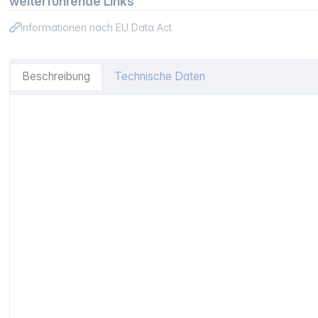
weiterführende Links
Informationen nach EU Data Act
Beschreibung
Technische Daten
Artikelinformationen "Bialetti Moka Express 18TZ"