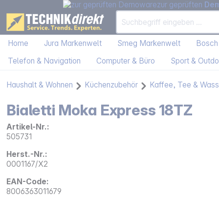
zur geprüften
De
Home
Jura Markenwelt
Smeg Markenwelt
Bosch
Telefon & Navigation
Computer & Büro
Sport & Outdo
Haushalt & Wohnen
Küchenzubehör
Kaffee, Tee & Wass
Bialetti Moka Express 18TZ
Artikel-Nr.:
505731
Herst.-Nr.:
0001167/X2
EAN-Code:
8006363011679