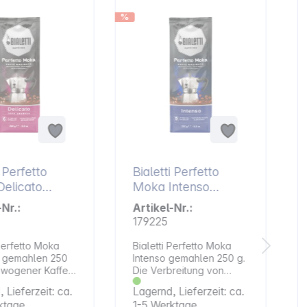
%
%
i Perfetto
Bialetti Perfetto
elicato
Moka Intenso
en 250 g
gemahlen 250 g
-Nr.:
Artikel-Nr.:
179225
 Perfetto Moka
Bialetti Perfetto Moka
o gemahlen 250
Intenso gemahlen 250 g.
ewogener Kaffee
Die Verbreitung von
ltendem Körper,
Robusta India verleiht
 Lieferzeit: ca.
Lagernd, Lieferzeit: ca.
ie intensiven
der Mischung Stärke und
ktage
1-5 Werktage