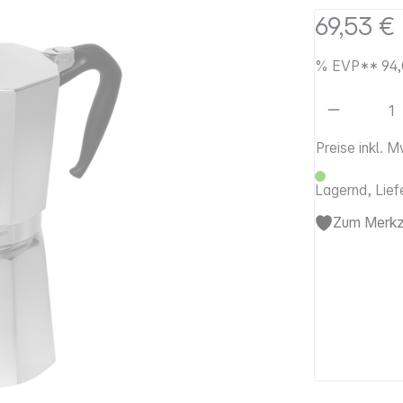
69,53 €
%
EVP**
94
Artikel 
Preise inkl. 
Lagernd, Lief
Zum Merkze