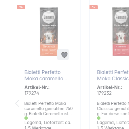
%
%
Bialetti Perfetto
Bialetti Perfet
Moka caramello
Moka Classic
gemahlen 250 g
gemahlen 25
Artikel-Nr.:
Artikel-Nr.:
179274
179232
Bialetti Perfetto Moka
Bialetti Perfetto
caramello gemahlen 250
Classico gemah
g. Bialetti Caramello ist
g. Für diese sanf
ein Gourmetkaffee mit
aromatische Mis
Lagernd, Lieferzeit: ca.
Lagernd, Lieferz
feinem Karamell-Aroma,
läßt man sich Zei
1-5 Werktage
1-5 Werktage