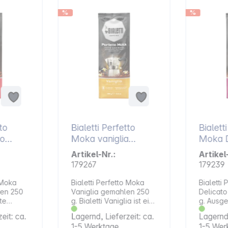
%
%
to
Bialetti Perfetto
Bialett
o
Moka vaniglia
Moka D
0 g
gemahlen 250 g
gemahl
Artikel-Nr.:
Artikel
179267
179239
 Moka
Bialetti Perfetto Moka
Bialetti
len 250
Vaniglia gemahlen 250
Delicat
te
g. Bialetti Vaniglia ist ein
g. Ausg
chung
Gourmetkaffee mit
mit anha
eit: ca.
Lagernd, Lieferzeit: ca.
Lagernd,
t um all
Vanille-Aroma, der sich
in dem d
1-5 Werktage
1-5 Wer