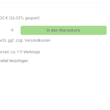
,00 €
(26.03% gespart)
Anzahl: Gib den gewünschten Wert ein ode
In den Warenkorb
MwSt. ggf. zzgl. Versandkosten
erzeit: ca. 1-5 Werktage
ttel hinzufügen