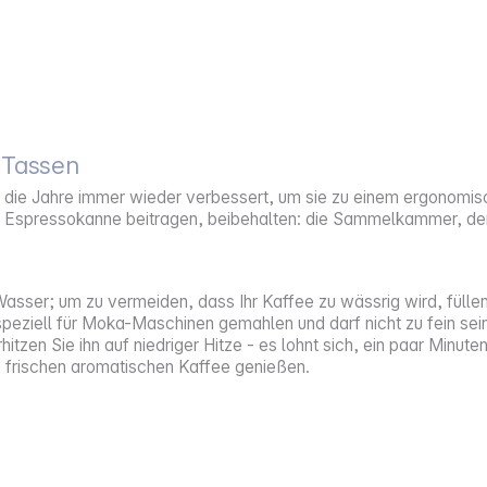
 Tassen
ie Jahre immer wieder verbessert, um sie zu einem ergonomisc
er Espressokanne beitragen, beibehalten: die Sammelkammer, der 
asser; um zu vermeiden, dass Ihr Kaffee zu wässrig wird, füllen
iell für Moka-Maschinen gemahlen und darf nicht zu fein sein. F
hitzen Sie ihn auf niedriger Hitze - es lohnt sich, ein paar Min
ie frischen aromatischen Kaffee genießen.