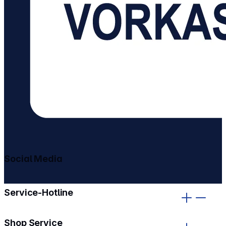
Social Media
gehe zu facebook
gehe zu instagram
Service-Hotline
Shop Service