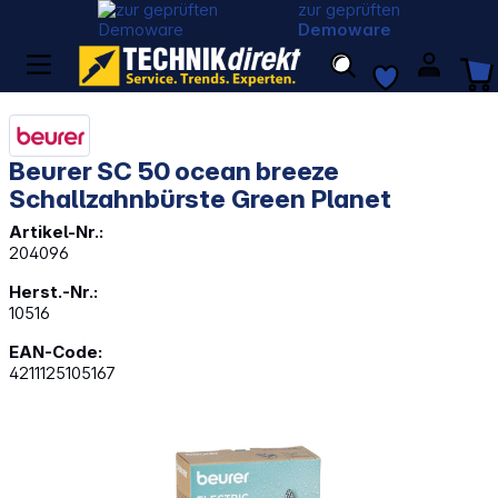
zur geprüften
Demoware
Beurer SC 50 ocean breeze
Schallzahnbürste Green Planet
Artikel-Nr.:
204096
Herst.-Nr.:
10516
EAN-Code:
4211125105167
Bildergalerie überspringen