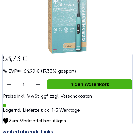
53,73 €
%
EVP**
64,99 €
(17.33% gespart)
Artikel Anzahl: Gib den gewünschten Wert e
In den Warenkorb
Preise inkl. MwSt. ggf. zzgl. Versandkosten
Lagernd, Lieferzeit: ca. 1-5 Werktage
Zum Merkzettel hinzufügen
weiterführende Links