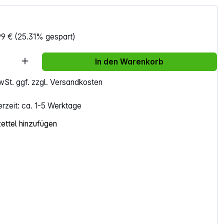
99 €
(25.31% gespart)
Anzahl: Gib den gewünschten Wert ein ode
In den Warenkorb
MwSt. ggf. zzgl. Versandkosten
erzeit: ca. 1-5 Werktage
ttel hinzufügen