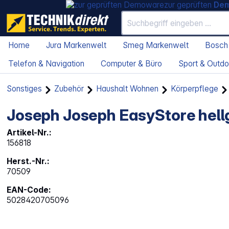
zur geprüften
De
Home
Jura Markenwelt
Smeg Markenwelt
Bosch
Telefon & Navigation
Computer & Büro
Sport & Outdo
Sonstiges
Zubehör
Haushalt Wohnen
Körperpflege
Joseph Joseph EasyStore hell
Artikel-Nr.:
156818
Herst.-Nr.:
70509
EAN-Code:
5028420705096