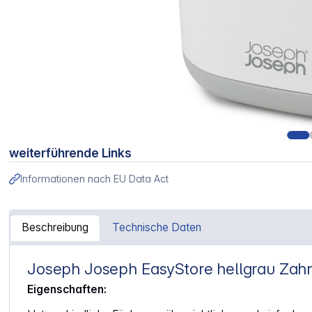
weiterführende Links
Informationen nach EU Data Act
Beschreibung
Technische Daten
Joseph Joseph EasyStore hellgrau Zah
Artikelinformationen "Joseph Joseph EasyStore hellgrau Z
Eigenschaften: