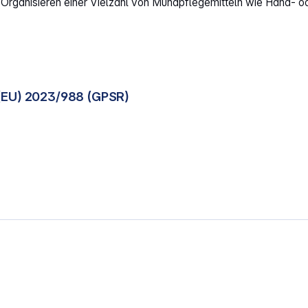
n Organisieren einer Vielzahl von Mundpflegemitteln wie Hand- 
(EU) 2023/988 (GPSR)