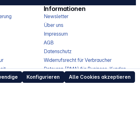
Informationen
erung
Newsletter
Über uns
Impressum
AGB
Datenschutz
ur
Widerrufsrecht für Verbraucher
eit
Retouren (RMA) für Business-Kunden
Entsorgungshinweise /
wendige
Konfigurieren
Alle Cookies akzeptieren
Altgeräterücknahme
Kundeninformation / Bestellablauf
Cookie-Einstellungen
EU Data Act