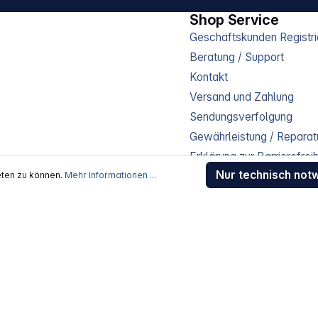
Shop Service
Geschäftskunden Registri
Beratung / Support
Kontakt
Versand und Zahlung
Sendungsverfolgung
Gewährleistung / Reparat
Erklärung zur Barrierefreih
Nur technisch not
eten zu können.
Mehr Informationen ...
Download-Center
Jobs
kosten
, wenn nicht anders beschrieben
rstellers / Lieferanten.
 Alle Rechte vorbehalten.