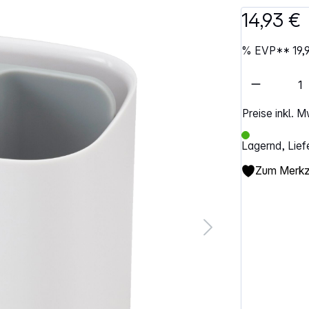
14,93 €
%
EVP**
19,
Artikel 
Preise inkl. 
Lagernd, Lief
Zum Merkze