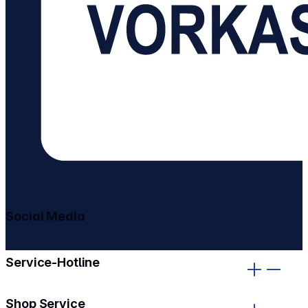
Social Media
gehe zu facebook
gehe zu instagram
Service-Hotline
Shop Service