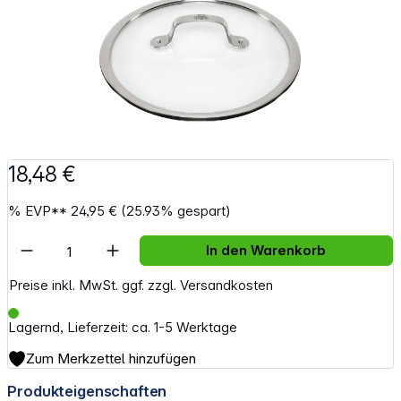
18,48 €
%
EVP**
24,95 €
(25.93% gespart)
Artikel Anzahl: Gib den gewünschten Wert e
In den Warenkorb
Preise inkl. MwSt. ggf. zzgl. Versandkosten
Lagernd, Lieferzeit: ca. 1-5 Werktage
Zum Merkzettel hinzufügen
Produkteigenschaften