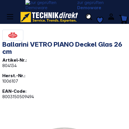
zur geprüften
Demoware
Ballarini VETRO PIANO Deckel Glas 26
cm
Artikel-Nr.:
804134
Herst.-Nr.:
1006107
EAN-Code:
8003150509494
Bildergalerie überspringen