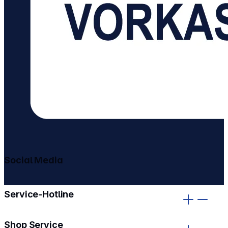
Social Media
gehe zu facebook
gehe zu instagram
Service-Hotline
Shop Service