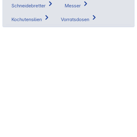
Schneidebretter
Messer
Kochutensilien
Vorratsdosen