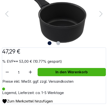
47,29 €
%
EVP**
53,00 €
(10.77% gespart)
Artikel Anzahl: Gib den gewünschten Wert e
In den Warenkorb
Preise inkl. MwSt. ggf. zzgl. Versandkosten
Lagernd, Lieferzeit: ca. 1-5 Werktage
Zum Merkzettel hinzufügen