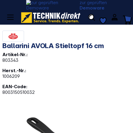
zur geprüften
Demoware
Ballarini AVOLA Stieltopf 16 cm
Artikel-Nr.:
803343
Herst.-Nr.:
1006209
EAN-Code:
8003150510032
Bildergalerie überspringen