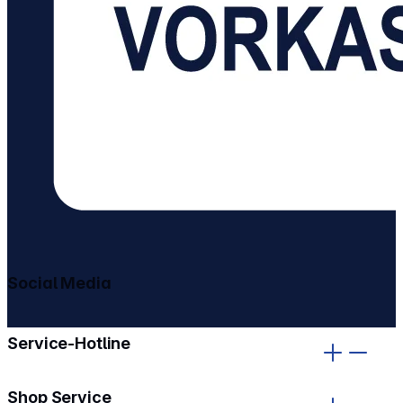
Social Media
gehe zu facebook
gehe zu instagram
Service-Hotline
Shop Service