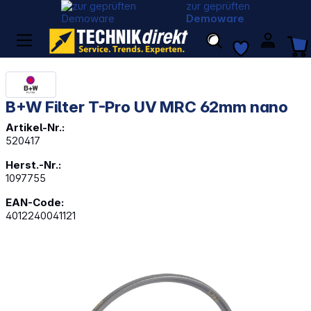
zur geprüften
Demoware
B+W Filter T-Pro UV MRC 62mm nano
Artikel-Nr.:
520417
Herst.-Nr.:
1097755
EAN-Code:
4012240041121
Bildergalerie überspringen