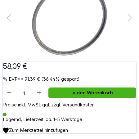
58,09 €
%
EVP**
91,39 €
(36.44% gespart)
Artikel Anzahl: Gib den gewünschten Wert e
In den Warenkorb
Preise inkl. MwSt. ggf. zzgl. Versandkosten
Lagernd, Lieferzeit: ca. 1-5 Werktage
Zum Merkzettel hinzufügen