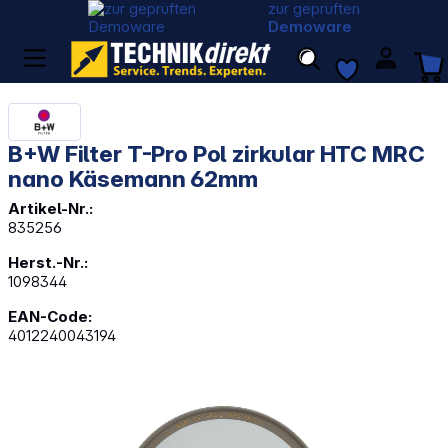
zur geprüften
Demoware
B+W Filter T-Pro Pol zirkular HTC MRC
nano Käsemann 62mm
Artikel-Nr.:
835256
Herst.-Nr.:
1098344
EAN-Code:
4012240043194
Bildergalerie überspringen