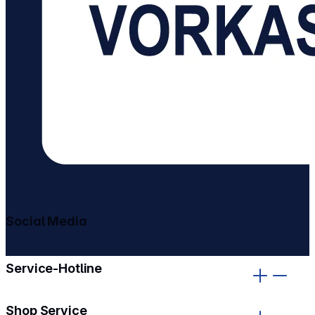
Social Media
gehe zu facebook
gehe zu instagram
Service-Hotline
Shop Service