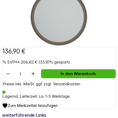
136,90 €
%
EVP**
206,82 €
(33.81% gespart)
Artikel Anzahl: Gib den gewünschten Wert e
In den Warenkorb
Preise inkl. MwSt. ggf. zzgl. Versandkosten
Lagernd, Lieferzeit: ca. 1-5 Werktage
Zum Merkzettel hinzufügen
weiterführende Links