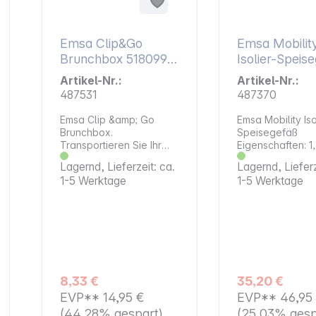
Emsa Clip&Go
Emsa Mobilit
Brunchbox 518099
Isolier-Speise
1,2l
edestahl 1,2l
Artikel-Nr.:
Artikel-Nr.:
Transparent/Grün
schwarz/anthr
487531
487370
Emsa Clip &amp; Go
Emsa Mobility Iso
Brunchbox.
Speisegefäß
Transportieren Sie Ihr
Eigenschaften: 1,2 L
Essen, ob Snack,
Speisegefäß mit
Lagernd, Lieferzeit: ca.
Lagernd, Lieferz
Joghurt, Brunch oder
Schraubverschluss
1-5 Werktage
1-5 Werktage
Salat sicher und frisch
doppelwandige
mit der Clip &amp; Go
Edelstahl hält Speisen
Brunchbox
bis zu 6 Stunden
Eigenschaften: 1,2 L
und bis zu 12 St
Brunchbox Gittereinsatz
kalt spülmaschinenfester
für zweite Ebene Einsatz
Speiseeinsatz 2
für Snacks
integrierte
Langanhaltende frische
Speiseeinsätze extrem
8,33 €
35,20 €
Gefriergeeignet,
Robust und dicht
EVP**
14,95 €
EVP**
46,95
mikrowellengeeignet und
spülmaschinenfest
(44.28% gespart)
(25.03% gesp