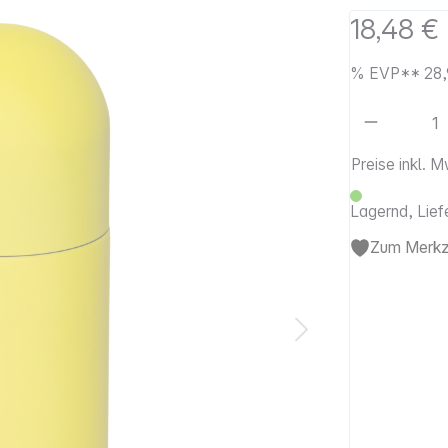
18,48 €
%
EVP**
28,
Artikel 
Preise inkl. 
Lagernd, Lief
Zum Merkze