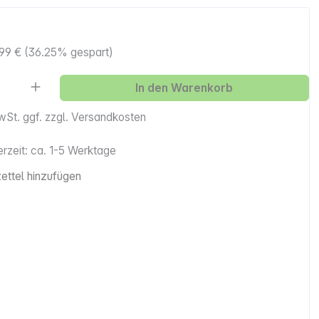
99 €
(36.25% gespart)
Anzahl: Gib den gewünschten Wert ein ode
In den Warenkorb
MwSt. ggf. zzgl. Versandkosten
erzeit: ca. 1-5 Werktage
ttel hinzufügen