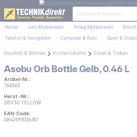
zur geprüften
De
Home
Jura Markenwelt
Smeg Markenwelt
Bosch
Telefon & Navigation
Computer & Büro
Sport & Outdo
Haushalt & Wohnen
Küchenzubehör
Essen & Trinken
Asobu Orb Bottle Gelb, 0.46 L
Artikel-Nr.:
766565
Herst.-Nr.:
SBV30 YELLOW
EAN-Code:
0842591036187