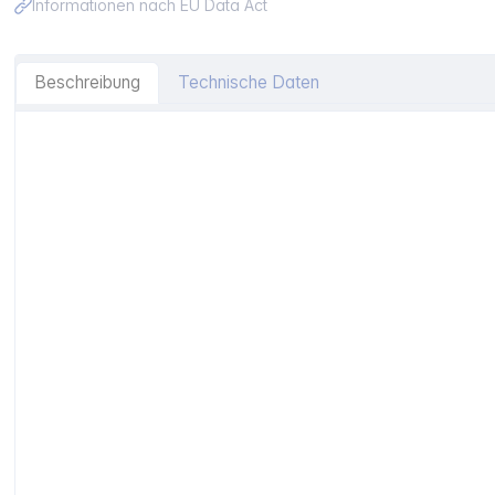
Informationen nach EU Data Act
Beschreibung
Technische Daten
Artikelinformationen "Asobu Orb Bottle Gelb, 0.46 L"