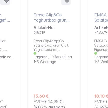
y
Emsa Clip&Go
EMSA 
gef.
Yoghurtbox grün
Salatb
0,6l
Artikel-Nr.:
Artikel
azit
618319
748379
lier-
Emsa Clip&amp;Go
EMSA Cl
Yoghurtbox grün 0,6 l.
Salatbox 
Yoghurtbox mit
Eigenschaft
praktischer "Knick-Ecke":
Transpar
eit: ca.
Lagernd, Lieferzeit: ca.
Lagernd,
 aus
separat transportieren
Fassung
1-5 Werktage
1-5 Wer
m
und im Handumdrehen
Liter Material: Kunststoff
vermischen
Spülmasch
 heiß
auslaufsicher
die Mikr
unden
gefriergeeignet,
(Maximal
spülmaschinenfest
600 Watt
mikrowellengeeignet:
auflege
Deckel nur lose
Gefrierg
auflegen und max. 1,5
Auslaufsicher
13,60 €
18,10 
Minuten bei 600 W
Breite: 21,8 cm
 €
EVP**
14,95 €
EVP*
Kapazität: 0,6 l
cm
art)
(9.03% gespart)
(4.49%