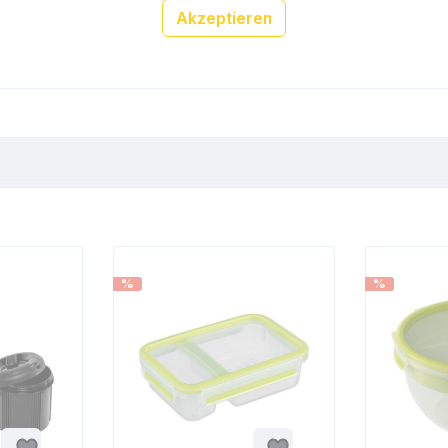
Akzeptieren
%
%