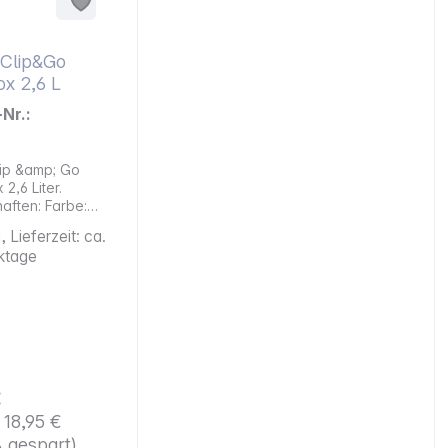
Clip&Go
ox 2,6 L
-Nr.:
ip &amp; Go
2,6 Liter.
en: Farbe:
ent / Grün
 Lieferzeit: ca.
svermögen: 2,6
ktage
inenfest Für
owelle geeignet
 1,5 Minuten bei
, Deckel lose
n)
eeignet
 BPA-frei
€
 Höhe: 12,7
*
18,95 €
 gespart)