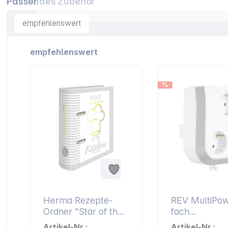
Passendes Zubehör
empfehlenswert
Artikelgalerie überspringen
empfehlenswert
%
Herma Rezepte-
REV MultiPow
Ordner "Star of the
fach
Kitchen" DIN A5
Steckdosener
Artikel-Nr.:
Artikel-Nr.: