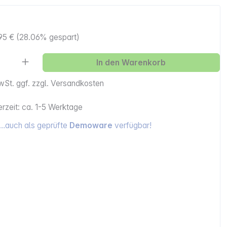
95 €
(28.06% gespart)
Anzahl: Gib den gewünschten Wert ein ode
In den Warenkorb
MwSt. ggf. zzgl. Versandkosten
erzeit: ca. 1-5 Werktage
…auch als geprüfte
Demoware
verfügbar!