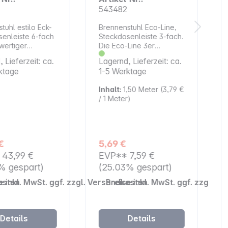
543482
tuhl estilo Eck-
Brennenstuhl Eco-Line,
enleiste 6-fach
Steckdosenleiste 3-fach.
wertiger
Die Eco-Line 3er
loberfläche für
Mehrfach-
 Lieferzeit: ca.
Lagernd, Lieferzeit: ca.
d Büro. Die
Steckdosenleiste von
ktage
1-5 Werktage
e brennenstuhl
Brennenstuhl in der
k-
Farbe schwarz und 1,5 m
Inhalt:
1,50 Meter
(3,79 €
enleiste aus
Kabel besticht durch ihre
/ 1 Meter)
chfestem
Qualität und Sicherheit in
ff und
allen Bereichen. Sie ist
tiger
nicht nur kindersicher,
hloberfläche
sondern überzeugt
hnen Ordnung in
außerdem durch
€
5,69 €
use. Die
folgende Eigenschaften:
*
43,99 €
EVP**
7,59 €
ll einsetzbare
Sicherheitsschalter
enleiste lässt
beleuchtet, zweipolig
% gespart)
(25.03% gespart)
ein-/ausschaltbar
osten
e inkl. MwSt. ggf. zzgl. Versandkosten
Preise inkl. MwSt. ggf. zzgl. 
teckdosenleiste
Schutzkontakt-
Arbeitsplatte
Steckdosen in 45°-
Anordnung, auch für
ckdosenleiste
Winkelstecker
Details
Details
 Arbeitsplatz
Stecksystem DE