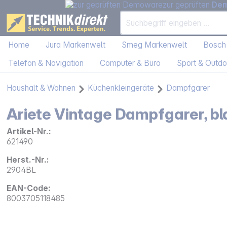
zur geprüften
De
Home
Jura Markenwelt
Smeg Markenwelt
Bosch
Telefon & Navigation
Computer & Büro
Sport & Outdo
Haushalt & Wohnen
Küchenkleingeräte
Dampfgarer
Ariete Vintage Dampfgarer, bl
Artikel-Nr.:
621490
Herst.-Nr.:
2904BL
EAN-Code:
8003705118485