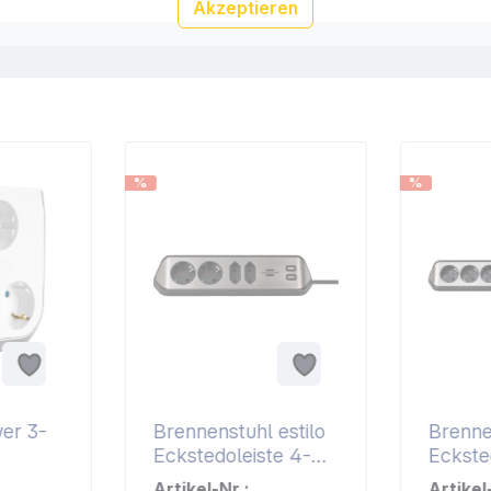
Akzeptieren
%
%
er 3-
Brennenstuhl estilo
Brenne
Eckstedoleiste 4-
Eckste
weiter
fach schwarz
fach s
Artikel-Nr.:
Artikel