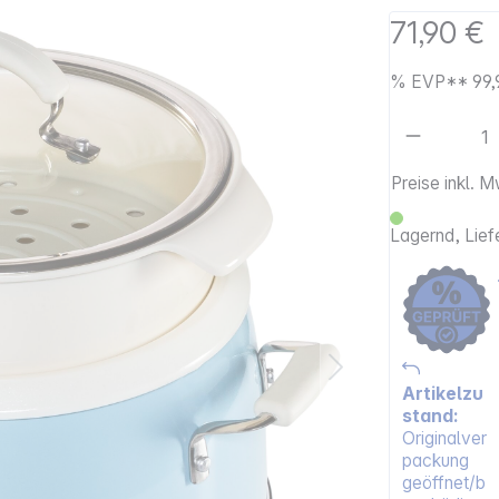
71,90 €
%
EVP**
99,
Artikel 
Preise inkl. 
Lagernd, Lief
Artikelzu
stand:
Originalver
packung
geöffnet/b