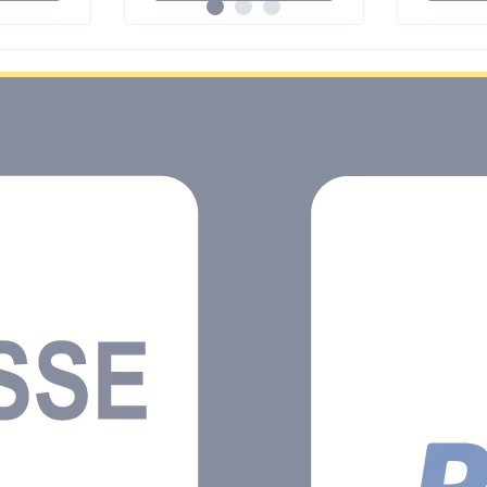
einsetzbar
durch Sp
Tischsteckdose 4-fach
Klebepad
mit 2-USB Ladebuchsen
anbringe
(max. 3100 mA für
oder Tis
schnelles Aufladen)
Steckdo
Kabellänge: 2 Meter
sowohl h
Steckdosen mit erhöhtem
auch ver
Berührungsschutz 2x
werden.
Schutzkontakt-
Steckdos
Steckdosen in 45°
über 4 S
Anordnung 2x Euro-
Steckplä
Steckdosen in 90°
Steckplä
Anordnung 2x USB-Typ-
können 
A-Charger Schutzart
Geräte g
IP20
verwend
Eigensch
Kabellä
Kabelbe
H05VV-F
Steckdo
Berührun
Schutzko
Steckdos
Anordnung 2 
Steckdos