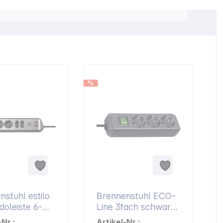
%
%
nstuhl estilo
Brennenstuhl ECO-
doleiste 6-
Line 3fach schwarz
chwarz
1,5m +Schalter
-Nr.:
Artikel-Nr.: