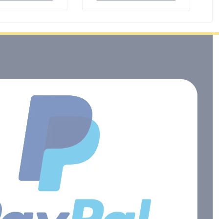
ezial-
s leicht
n. Die Küchen-
ch-
senleiste kann
orizontal als
tikal angebracht
 Die
enleiste verfügt
chutzkontakt-
tze und 2 Euro-
tze, somit
Sie mehrere
leichzeitig
en.
aften:
nge: 2 m
zeichnung:
 3G1,5
sen mit erhöhtem
gsschutz 4
ntakt-
en in 45°
Euro-
en in 90°