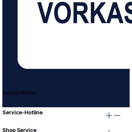
Social Media
gehe zu facebook
gehe zu instagram
Service-Hotline
Shop Service