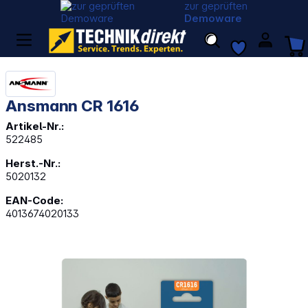
zur geprüften
Demoware
Ansmann CR 1616
Artikel-Nr.:
522485
Herst.-Nr.:
5020132
EAN-Code:
4013674020133
Bildergalerie überspringen