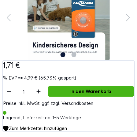
1,71 €
%
EVP**
4,99 €
(65.73% gespart)
Artikel Anzahl: Gib den gewünschten Wert e
In den Warenkorb
Preise inkl. MwSt. ggf. zzgl. Versandkosten
Lagernd, Lieferzeit: ca. 1-5 Werktage
Zum Merkzettel hinzufügen