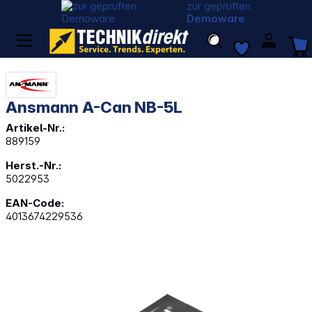
zur geprüften
Demoware
Ansmann A-Can NB-5L
Artikel-Nr.:
889159
Herst.-Nr.:
5022953
EAN-Code:
4013674229536
Bildergalerie überspringen