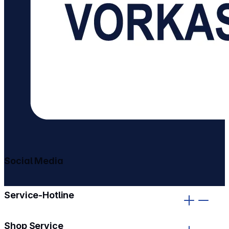
Social Media
gehe zu facebook
gehe zu instagram
Service-Hotline
Shop Service