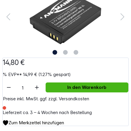
14,80 €
%
EVP**
14,99 €
(1.27% gespart)
Artikel Anzahl: Gib den gewünschten Wert e
In den Warenkorb
Preise inkl. MwSt. ggf. zzgl. Versandkosten
Lieferzeit ca. 3 – 4 Wochen nach Bestellung
Zum Merkzettel hinzufügen