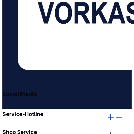
Social Media
gehe zu facebook
gehe zu instagram
Service-Hotline
Shop Service