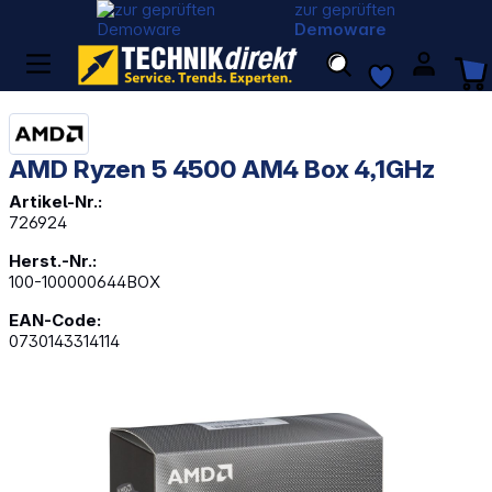
zur geprüften
Demoware
AMD Ryzen 5 4500 AM4 Box 4,1GHz
Artikel-Nr.:
726924
Herst.-Nr.:
100-100000644BOX
EAN-Code:
0730143314114
Bildergalerie überspringen