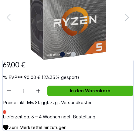
69,00 €
%
EVP**
90,00 €
(23.33% gespart)
Artikel Anzahl: Gib den gewünschten Wert e
In den Warenkorb
Preise inkl. MwSt. ggf. zzgl. Versandkosten
Lieferzeit ca. 3 – 4 Wochen nach Bestellung
Zum Merkzettel hinzufügen