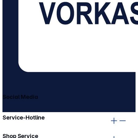
Social Media
gehe zu facebook
gehe zu instagram
Service-Hotline
Shop Service