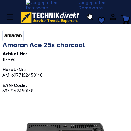
zur geprüften
Demoware
Amaran Ace 25x charcoal
Artikel-Nr.:
117996
Herst.-Nr.:
AM-6977162450148
EAN-Code:
6977162450148
Bildergalerie überspringen