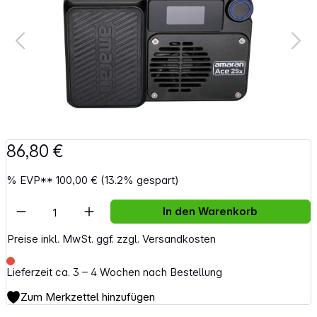
86,80 €
%
EVP**
100,00 €
(13.2% gespart)
Artikel Anzahl: Gib den gewünschten Wert e
In den Warenkorb
Preise inkl. MwSt. ggf. zzgl. Versandkosten
Lieferzeit ca. 3 – 4 Wochen nach Bestellung
Zum Merkzettel hinzufügen